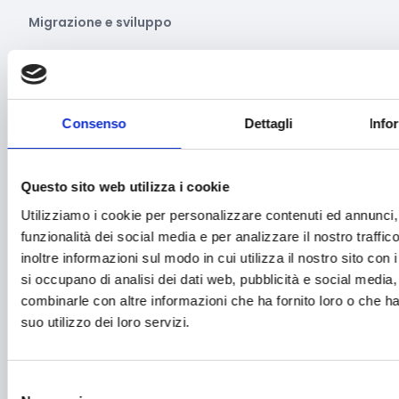
Migrazione e sviluppo
Mobile e arredo
Mobilità sostenibile
Musica
Consenso
Dettagli
Info
Parità di genere
Questo sito web utilizza i cookie
Pesca e acquacoltura
Utilizziamo i cookie per personalizzare contenuti ed annunci, 
Ricerca Scientifica
funzionalità dei social media e per analizzare il nostro traffi
inoltre informazioni sul modo in cui utilizza il nostro sito con 
Rigenerazione Urbana
si occupano di analisi dei dati web, pubblicità e social media,
Ristori eventi calamitosi
combinarle con altre informazioni che ha fornito loro o che h
suo utilizzo dei loro servizi.
Ristrutturazione, recupero, riqualificazione
Salute e medicina
Selezione
Sanità