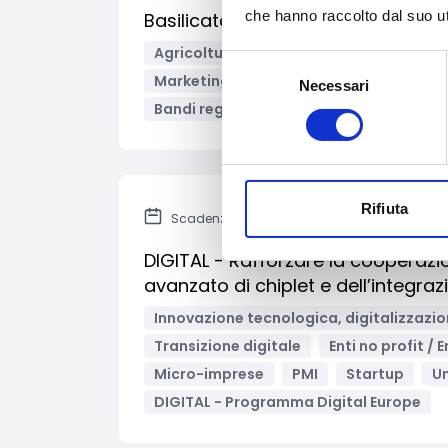
che hanno raccolto dal suo uti
Basilicata - Promozione dei prodot
Agricoltura e sviluppo rurale
Comme
Selezione
Marketing e comunicazione
Support
Necessari
del
Bandi regionali / locali
consenso
Rifiuta
Scadenza: 25 febbraio 2026
DIGITAL - Rafforzare la cooperazi
avanzato di chiplet e dell’integra
Innovazione tecnologica, digitalizzazio
Transizione digitale
Enti no profit / 
Micro-imprese
PMI
Startup
Un
DIGITAL - Programma Digital Europe