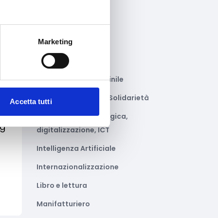
Gastronomia
Giustizia e sicurezza
Marketing
Green economy
Impianti sportivi
Imprenditoria femminile
Inclusione Sociale e Solidarietà
Accetta tutti
to
Innovazione tecnologica,
ng
digitalizzazione, ICT
Intelligenza Artificiale
Internazionalizzazione
Libro e lettura
Manifatturiero