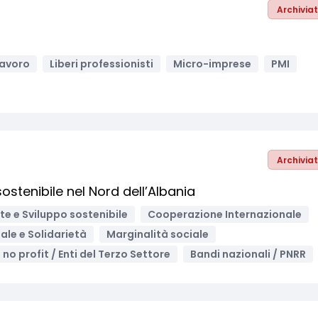
Archivia
lavoro
Liberi professionisti
Micro-imprese
PMI
Archivia
sostenibile nel Nord dell’Albania
e e Sviluppo sostenibile
Cooperazione Internazionale
ale e Solidarietà
Marginalità sociale
i no profit / Enti del Terzo Settore
Bandi nazionali / PNRR