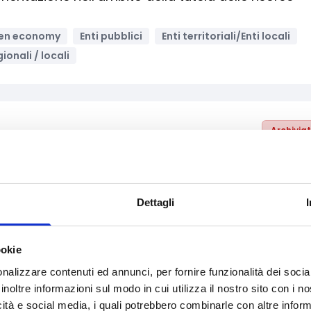
en economy
Enti pubblici
Enti territoriali/Enti locali
ionali / locali
Archivia
 aumentare le possibilità di accesso ai servizi di
bile in Libia
i e Cittadinanza
Inclusione Sociale e Solidarietà
Dettagli
 Enti del Terzo Settore
Bandi nazionali / PNRR
ookie
nalizzare contenuti ed annunci, per fornire funzionalità dei socia
inoltre informazioni sul modo in cui utilizza il nostro sito con i 
Archivia
icità e social media, i quali potrebbero combinarle con altre inform