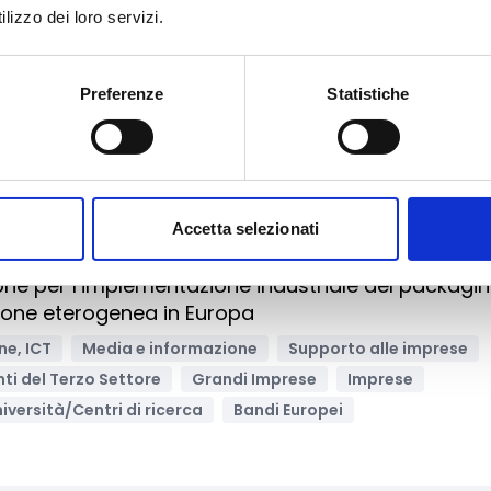
lizzo dei loro servizi.
ti di qualità
rcio
Competitività imprese
o alle imprese
Imprese
Liberi professionisti
Preferenze
Statistiche
Accetta selezionati
Archivia
one per l’implementazione industriale del packagi
zione eterogenea in Europa
ne, ICT
Media e informazione
Supporto alle imprese
Enti del Terzo Settore
Grandi Imprese
Imprese
iversità/Centri di ricerca
Bandi Europei