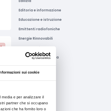
Edilizia
Editoria e informazione
Educazione e istruzione
Emittenti radiofoniche
Energie Rinnovabili
to
Farmaceutico
Farmacia e/o chimica
Fashion
Informazioni sui cookie
Festival e mostre
Fiere ed eventi
Formazione e lavoro
l media e per analizzare il
nostri partner che si occupano
Fotovoltaico
to
azioni che ha fornito loro o