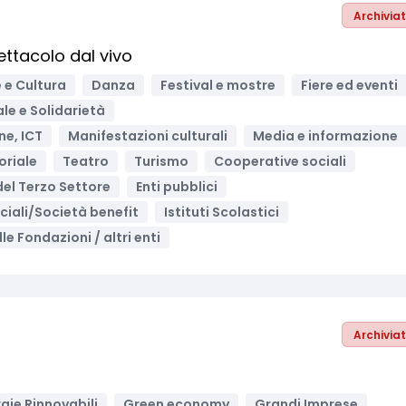
Archivia
ttacolo dal vivo
 e Cultura
Danza
Festival e mostre
Fiere ed eventi
ale e Solidarietà
ne, ICT
Manifestazioni culturali
Media e informazione
oriale
Teatro
Turismo
Cooperative sociali
 del Terzo Settore
Enti pubblici
ciali/Società benefit
Istituti Scolastici
le Fondazioni / altri enti
Archivia
gie Rinnovabili
Green economy
Grandi Imprese