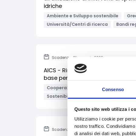
idriche
Ambiente e Sviluppo sostenibile
Gre
Università/Centri di ricerca
Bandi reg
Scadenza: 31 gennaio 2026
AICS - Risposta multisettoriale per
base per la popolazione più vulnera
Cooperazione Internazionale
Diritt
Consenso
Sostenibilità sociale
Enti no profit /
Questo sito web utilizza i c
Utilizziamo i cookie per perso
nostro traffico. Condividiamo 
Scadenza: 30 gennaio 2026
di analisi dei dati web, pubbl