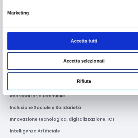
Festival e mostre
Marketing
Fiere ed eventi
Formazione e lavoro
Fotovoltaico
Accetta tutti
Gastronomia
Giustizia e sicurezza
Accetta selezionati
Green economy
Rifiuta
Impianti sportivi
Imprenditoria femminile
Inclusione Sociale e Solidarietà
Innovazione tecnologica, digitalizzazione, ICT
Intelligenza Artificiale