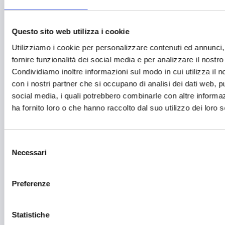
Distretti del Commercio
Questo sito web utilizza i cookie
E-commerce
Utilizziamo i cookie per personalizzare contenuti ed annunci,
Economia circolare
fornire funzionalità dei social media e per analizzare il nostro 
Condividiamo inoltre informazioni sul modo in cui utilizza il no
Edilizia
con i nostri partner che si occupano di analisi dei dati web, pu
Editoria e informazione
social media, i quali potrebbero combinarle con altre informa
ha fornito loro o che hanno raccolto dal suo utilizzo dei loro s
Educazione e istruzione
Emittenti radiofoniche
Selezione
Energie Rinnovabili
Necessari
del
consenso
Farmaceutico
Preferenze
Farmacia e/o chimica
Fashion
Statistiche