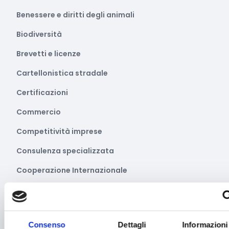
Benessere e diritti degli animali
Biodiversità
Brevetti e licenze
Cartellonistica stradale
Certificazioni
Commercio
Competitività imprese
Consulenza specializzata
Cooperazione Internazionale
Cybersecurity
Danza
Consenso
Dettagli
Informazioni
Diritti e Cittadinanza