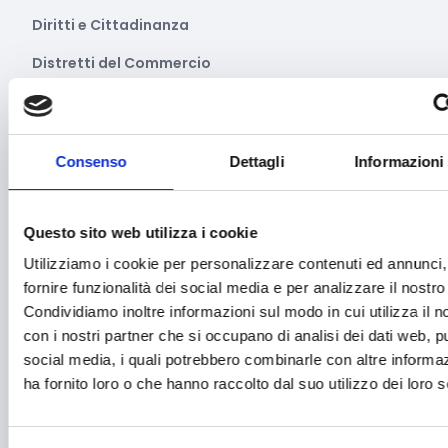
Diritti e Cittadinanza
Distretti del Commercio
E-commerce
Economia circolare
Consenso
Dettagli
Informazioni
Edilizia
Editoria e informazione
Questo sito web utilizza i cookie
Educazione e istruzione
Utilizziamo i cookie per personalizzare contenuti ed annunci,
fornire funzionalità dei social media e per analizzare il nostro 
Emittenti radiofoniche
Condividiamo inoltre informazioni sul modo in cui utilizza il no
Energie Rinnovabili
con i nostri partner che si occupano di analisi dei dati web, pu
social media, i quali potrebbero combinarle con altre informa
Farmaceutico
ha fornito loro o che hanno raccolto dal suo utilizzo dei loro s
Farmacia e/o chimica
Fashion