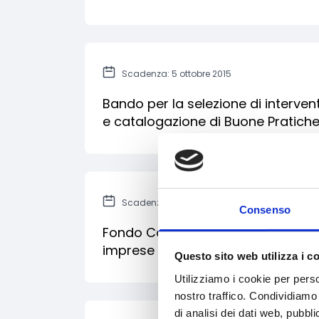
Scadenza: 5 ottobre 2015
Bando per la selezione di interventi
e catalogazione di Buone Pratiche
Scadenza: 30 settembre 2015
Consenso
Fondo Capitale di rischio: investim
imprese innovative
Questo sito web utilizza i c
Utilizziamo i cookie per perso
nostro traffico. Condividiamo 
di analisi dei dati web, pubbl