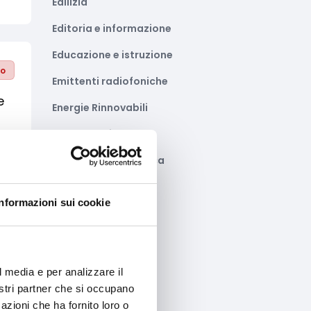
Edilizia
Editoria e informazione
Educazione e istruzione
to
Emittenti radiofoniche
e
Energie Rinnovabili
Farmaceutico
Farmacia e/o chimica
Fashion
to
Informazioni sui cookie
Festival e mostre
Fiere ed eventi
Formazione e lavoro
l media e per analizzare il
nostri partner che si occupano
Fotovoltaico
azioni che ha fornito loro o