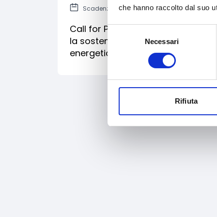
che hanno raccolto dal suo uti
Scadenza: 11 gennaio 2016
Call for Proposal 'Energia Sostenibil
Selezione
la sostenibilità economica e ambie
Necessari
del
energetica e l’incremento dell’uso
consenso
Rifiuta