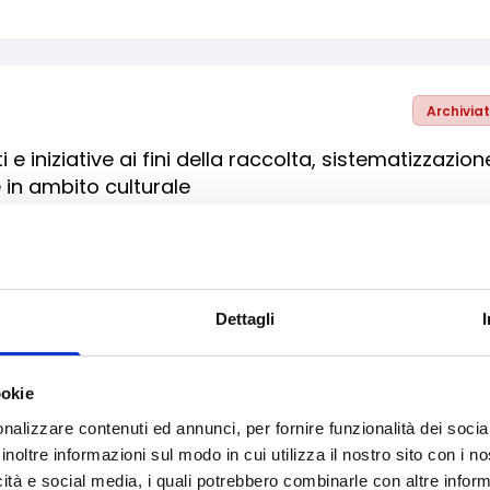
Archivia
 e iniziative ai fini della raccolta, sistematizzazion
 in ambito culturale
Archivia
Dettagli
enti preferenziali a favore delle start up e delle
ookie
nalizzare contenuti ed annunci, per fornire funzionalità dei socia
inoltre informazioni sul modo in cui utilizza il nostro sito con i 
icità e social media, i quali potrebbero combinarle con altre inform