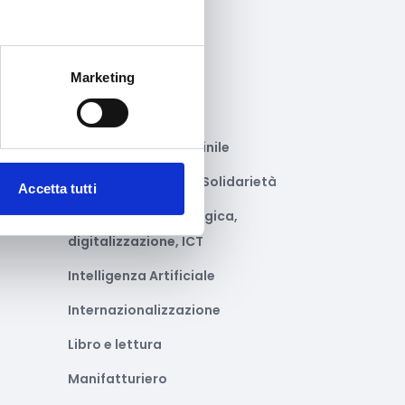
Gastronomia
to
Giustizia e sicurezza
re
Marketing
Green economy
Impianti sportivi
Imprenditoria femminile
Inclusione Sociale e Solidarietà
Accetta tutti
Innovazione tecnologica,
digitalizzazione, ICT
Intelligenza Artificiale
Internazionalizzazione
Libro e lettura
Manifatturiero