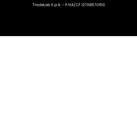
TradeLab S.p.A. - P.IVA/CF 12708570150