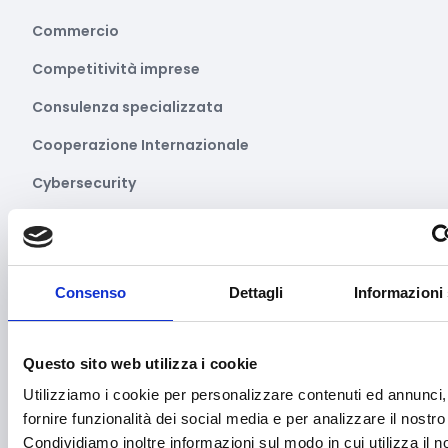
Commercio
Competitività imprese
Consulenza specializzata
Cooperazione Internazionale
Cybersecurity
Danza
Diritti e Cittadinanza
Consenso
Dettagli
Informazioni 
Distretti del Commercio
E-commerce
Questo sito web utilizza i cookie
Economia circolare
Utilizziamo i cookie per personalizzare contenuti ed annunci,
Edilizia
fornire funzionalità dei social media e per analizzare il nostro 
Condividiamo inoltre informazioni sul modo in cui utilizza il no