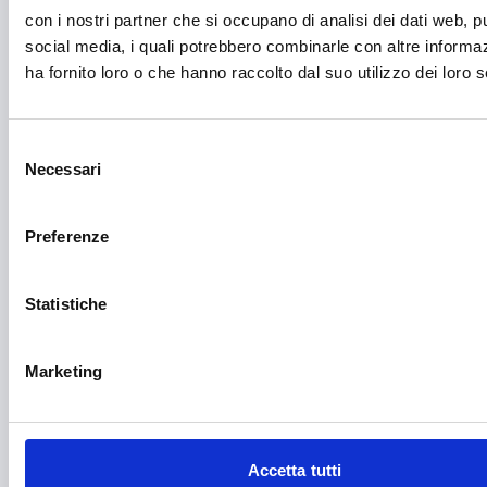
Editoria e informazione
con i nostri partner che si occupano di analisi dei dati web, pu
Educazione e istruzione
social media, i quali potrebbero combinarle con altre informa
ha fornito loro o che hanno raccolto dal suo utilizzo dei loro s
Emittenti radiofoniche
Energie Rinnovabili
Selezione
Farmaceutico
Necessari
del
consenso
Farmacia e/o chimica
Preferenze
Fashion
Festival e mostre
Statistiche
Fiere ed eventi
Marketing
Formazione e lavoro
Fotovoltaico
Gastronomia
Accetta tutti