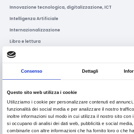
Innovazione tecnologica, digitalizzazione, ICT
Intelligenza Artificiale
Internazionalizzazione
Libro e lettura
Manifatturiero
Manifestazioni culturali
Consenso
Dettagli
Info
Manifestazioni Sportive
Marginalità sociale
Questo sito web utilizza i cookie
Marketing e comunicazione
Utilizziamo i cookie per personalizzare contenuti ed annunci, 
funzionalità dei social media e per analizzare il nostro traffi
Media e informazione
inoltre informazioni sul modo in cui utilizza il nostro sito con 
Migrazione e sviluppo
si occupano di analisi dei dati web, pubblicità e social media,
combinarle con altre informazioni che ha fornito loro o che h
Mobile e arredo