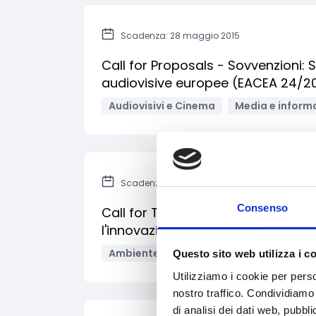
Scadenza: 28 maggio 2015
Call for Proposals - Sovvenzioni:
audiovisive europee (EACEA 24/2
Audiovisivi e Cinema
Media e inform
Scadenza: 19 maggio 2014
Consenso
Call for Tenders - Appalto di serv
l'innovazione in materia di risorse
Ambiente e Sviluppo sostenibile
Questo sito web utilizza i c
Utilizziamo i cookie per perso
nostro traffico. Condividiamo 
di analisi dei dati web, pubbl