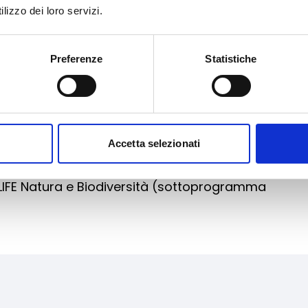
lizzo dei loro servizi.
Archivia
LIFE Ambiente ed uso efficiente delle risorse
tti tradizionali
Preferenze
Statistiche
Accetta selezionati
Archivia
 LIFE Natura e Biodiversità (sottoprogramma