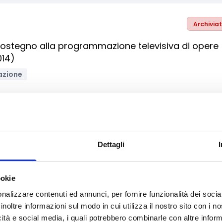
Archivia
 Sostegno alla programmazione televisiva di opere
014)
azione
Archivia
Dettagli
izi: Supporto del partenariato europeo per
 idriche (ENV.C.1/SER/2014/0001)
ookie
nalizzare contenuti ed annunci, per fornire funzionalità dei socia
inoltre informazioni sul modo in cui utilizza il nostro sito con i 
icità e social media, i quali potrebbero combinarle con altre inform