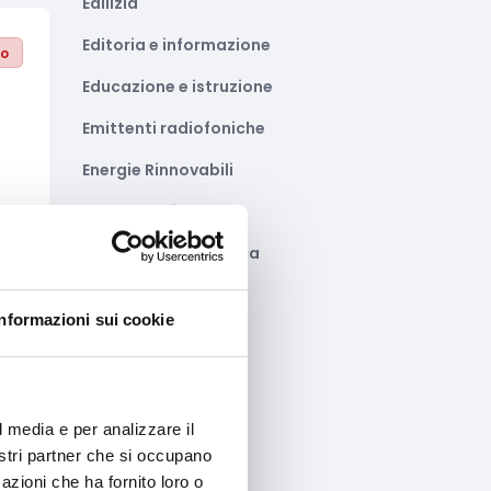
Edilizia
Editoria e informazione
to
Educazione e istruzione
Emittenti radiofoniche
Energie Rinnovabili
Farmaceutico
Farmacia e/o chimica
to
Fashion
Informazioni sui cookie
Festival e mostre
Fiere ed eventi
Formazione e lavoro
l media e per analizzare il
nostri partner che si occupano
Fotovoltaico
azioni che ha fornito loro o