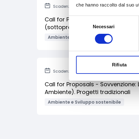
che hanno raccolto dal suo uti
Scadenza: 16 ottobre 2014
Call for Proposals - Sovvenzione: 
Selezione
(sottoprogramma Ambiente). Proge
Necessari
del
consenso
Ambiente e Sviluppo sostenibile
Rifiuta
Scadenza: 16 ottobre 2014
Call for Proposals - Sovvenzione:
Ambiente). Progetti tradizionali
Ambiente e Sviluppo sostenibile