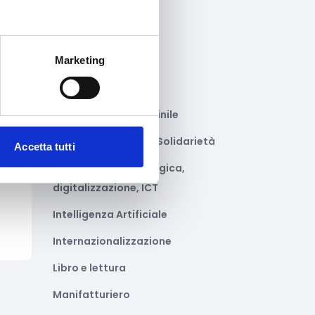
Gastronomia
to
Giustizia e sicurezza
Marketing
Green economy
Impianti sportivi
Imprenditoria femminile
Inclusione Sociale e Solidarietà
Accetta tutti
to
Innovazione tecnologica,
digitalizzazione, ICT
Intelligenza Artificiale
Internazionalizzazione
Libro e lettura
Manifatturiero