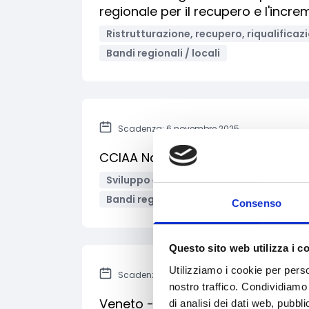
regionale per il recupero e l'incr
Ristrutturazione, recupero, riqualificaz
Bandi regionali / locali
Scadenza: 6 novembre 2025
CCIAA Napoli - Bando a sportello 
Sviluppo e promozione territoriale
E
Bandi regionali / locali
Consenso
Questo sito web utilizza i c
Utilizziamo i cookie per perso
Scadenza: 16 marzo 2026
nostro traffico. Condividiamo 
Veneto - Bando per Sostegno alla 
di analisi dei dati web, pubbl