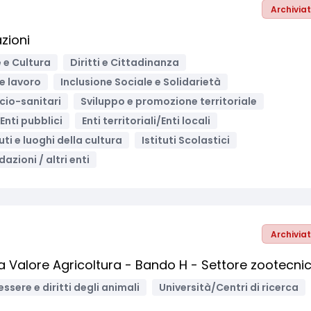
Archivia
zioni
 e Cultura
Diritti e Cittadinanza
e lavoro
Inclusione Sociale e Solidarietà
ocio-sanitari
Sviluppo e promozione territoriale
Enti pubblici
Enti territoriali/Enti locali
tuti e luoghi della cultura
Istituti Scolastici
azioni / altri enti
Archivia
ma Valore Agricoltura - Bando H - Settore zootecni
ssere e diritti degli animali
Università/Centri di ricerca