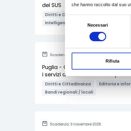
del SUS
che hanno raccolto dal suo uti
Diritti e Cittadinanza
Giustizia e sic
Selezione
Intelligenza Artificiale
Enti territorial
Necessari
del
consenso
Scadenza: 3 novembre 2025
Rifiuta
Puglia - Contributi per le emittenti
i servizi di informazione alle pers
Diritti e Cittadinanza
Editoria e inf
Bandi regionali / locali
Scadenza: 3 novembre 2025