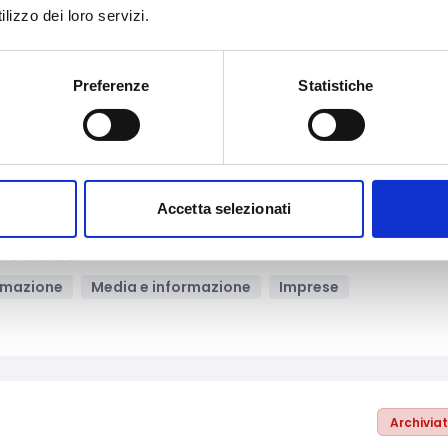
lizzo dei loro servizi.
urezza
Innovazione tecnologica, digitalizzazione, ICT
i/Enti locali
Bandi regionali / locali
Preferenze
Statistiche
Archivia
Accetta selezionati
 televisive che utilizzano la LIS per rendere accessib
one sorde
ormazione
Media e informazione
Imprese
Archivia