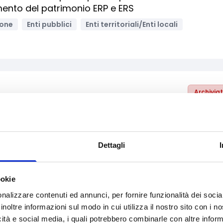
emento del patrimonio ERP e ERS
ione
Enti pubblici
Enti territoriali/Enti locali
Archivia
per i comuni della provincia
nti pubblici
Enti territoriali/Enti locali
Dettagli
ookie
nalizzare contenuti ed annunci, per fornire funzionalità dei socia
Archivia
inoltre informazioni sul modo in cui utilizza il nostro sito con i 
Transizione Digitale delle Aree urbane nell'ambito
icità e social media, i quali potrebbero combinarle con altre inform