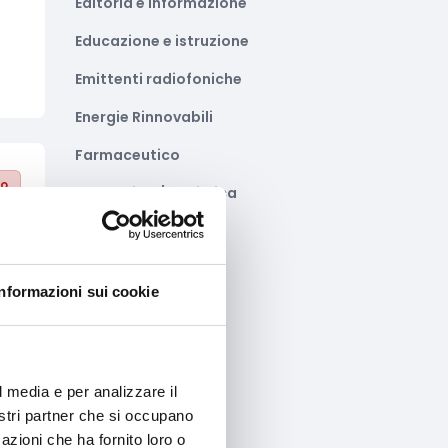
Editoria e informazione
Educazione e istruzione
Emittenti radiofoniche
Energie Rinnovabili
Farmaceutico
to
Farmacia e/o chimica
Fashion
Festival e mostre
Informazioni sui cookie
Fiere ed eventi
Formazione e lavoro
Fotovoltaico
l media e per analizzare il
to
nostri partner che si occupano
Gastronomia
azioni che ha fornito loro o