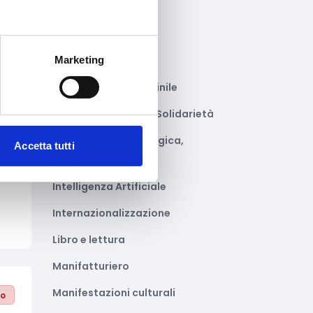
Giustizia e sicurezza
Green economy
Marketing
Impianti sportivi
Imprenditoria femminile
Inclusione Sociale e Solidarietà
to
Innovazione tecnologica,
Accetta tutti
ili
digitalizzazione, ICT
Intelligenza Artificiale
Internazionalizzazione
Libro e lettura
Manifatturiero
Manifestazioni culturali
to