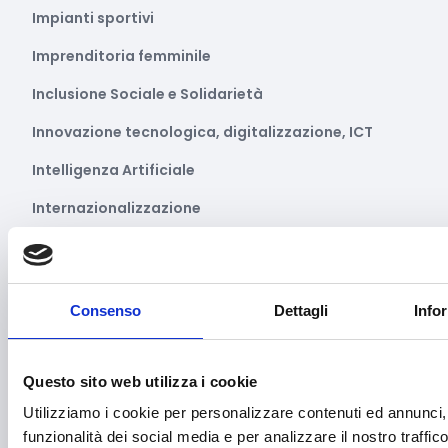
Impianti sportivi
Imprenditoria femminile
Inclusione Sociale e Solidarietà
Innovazione tecnologica, digitalizzazione, ICT
Intelligenza Artificiale
Internazionalizzazione
Libro e lettura
Manifatturiero
Consenso
Dettagli
Info
Manifestazioni culturali
Manifestazioni Sportive
Questo sito web utilizza i cookie
Marginalità sociale
Utilizziamo i cookie per personalizzare contenuti ed annunci, 
Marketing e comunicazione
funzionalità dei social media e per analizzare il nostro traffi