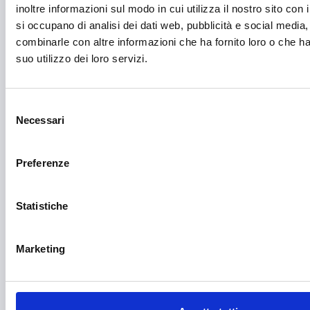
inoltre informazioni sul modo in cui utilizza il nostro sito con 
Media e informazione
si occupano di analisi dei dati web, pubblicità e social media,
combinarle con altre informazioni che ha fornito loro o che h
Migrazione e sviluppo
suo utilizzo dei loro servizi.
Mobile e arredo
Mobilità sostenibile
Selezione
Necessari
Musica
del
consenso
Parità di genere
Preferenze
Pesca e acquacoltura
Ricerca Scientifica
Statistiche
Rigenerazione Urbana
Marketing
Ristori eventi calamitosi
Ristrutturazione, recupero, riqualificazione
Salute e medicina