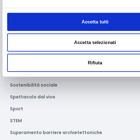
Salute e medicina
Sanità
Accetta tutti
Servizi
Servizi sociali e socio-sanitari
Accetta selezionati
Settore apistico
Smart cities
Rifiuta
Soluzioni Hardware e/o software
Sostenibilità sociale
Spettacolo dal vivo
Sport
STEM
Superamento barriere archietettoniche