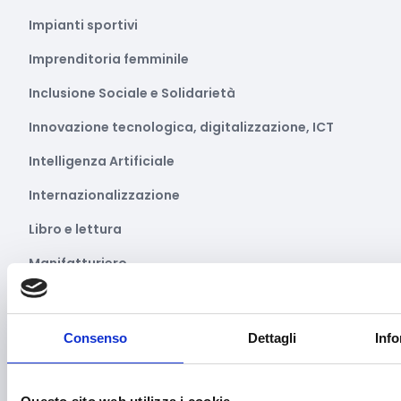
Impianti sportivi
Imprenditoria femminile
Inclusione Sociale e Solidarietà
Innovazione tecnologica, digitalizzazione, ICT
Intelligenza Artificiale
Internazionalizzazione
Libro e lettura
Manifatturiero
Manifestazioni culturali
Manifestazioni Sportive
Consenso
Dettagli
Info
Marginalità sociale
Marketing e comunicazione