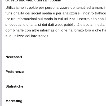
Questo sito web utilizza i cookie
Utilizziamo i cookie per personalizzare contenuti ed annunci, 
Media e informazione
funzionalità dei social media e per analizzare il nostro traffi
Migrazione e sviluppo
inoltre informazioni sul modo in cui utilizza il nostro sito con 
si occupano di analisi dei dati web, pubblicità e social media,
Mobile e arredo
combinarle con altre informazioni che ha fornito loro o che h
Mobilità sostenibile
suo utilizzo dei loro servizi.
Musica
Selezione
Parità di genere
Necessari
del
Pesca e acquacoltura
consenso
Ricerca Scientifica
Preferenze
Rigenerazione Urbana
Statistiche
Ristori eventi calamitosi
Ristrutturazione, recupero, riqualificazione
Marketing