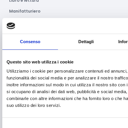
Libro e lettura
Manifatturiero
Manifestazioni culturali
Manifestazioni Sportive
Consenso
Dettagli
Info
Marginalità sociale
Marketing e comunicazione
Questo sito web utilizza i cookie
Media e informazione
Utilizziamo i cookie per personalizzare contenuti ed annunci, 
Migrazione e sviluppo
funzionalità dei social media e per analizzare il nostro traffi
inoltre informazioni sul modo in cui utilizza il nostro sito con 
Mobile e arredo
si occupano di analisi dei dati web, pubblicità e social media,
Mobilità sostenibile
combinarle con altre informazioni che ha fornito loro o che h
suo utilizzo dei loro servizi.
Musica
Parità di genere
Selezione