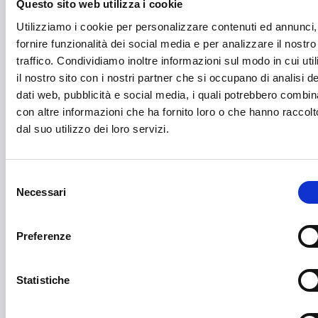
Cooperazione Internazionale
Questo sito web utilizza i cookie
Utilizziamo i cookie per personalizzare contenuti ed annunci,
Cybersecurity
fornire funzionalità dei social media e per analizzare il nostro
Danza
traffico. Condividiamo inoltre informazioni sul modo in cui uti
il nostro sito con i nostri partner che si occupano di analisi de
Diritti e Cittadinanza
dati web, pubblicità e social media, i quali potrebbero combin
Distretti del Commercio
con altre informazioni che ha fornito loro o che hanno raccolt
dal suo utilizzo dei loro servizi.
E-commerce
Economia circolare
Selezione
Necessari
Edilizia
del
consenso
Editoria e informazione
Preferenze
Educazione e istruzione
Emittenti radiofoniche
Statistiche
Energie Rinnovabili