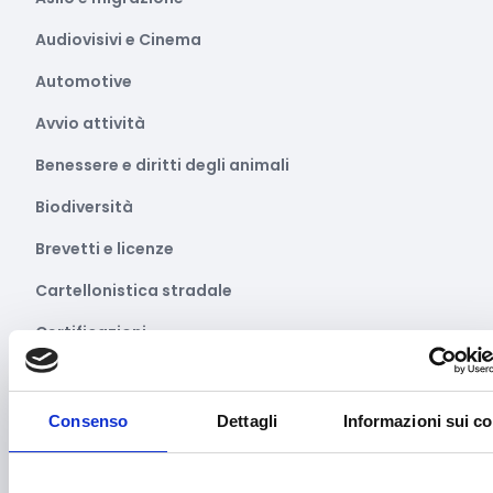
Audiovisivi e Cinema
Automotive
Avvio attività
Benessere e diritti degli animali
Biodiversità
Brevetti e licenze
Cartellonistica stradale
Certificazioni
Commercio
Competitività imprese
Consenso
Dettagli
Informazioni sui c
Consulenza specializzata