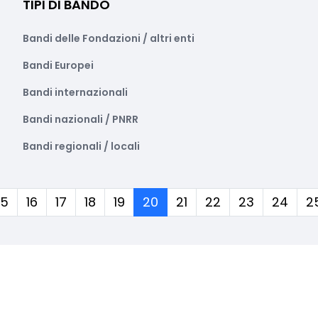
TIPI DI BANDO
Bandi delle Fondazioni / altri enti
Bandi Europei
Bandi internazionali
Bandi nazionali / PNRR
Bandi regionali / locali
(corrente)
15
16
17
18
19
20
21
22
23
24
2