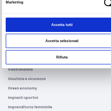
Marketing
Farmaceutico
Farmacia e/o chimica
Fashion
Accetta tutti
Festival e mostre
Fiere ed eventi
Accetta selezionati
Formazione e lavoro
Rifiuta
Fotovoltaico
Gastronomia
Giustizia e sicurezza
Green economy
Impianti sportivi
Imprenditoria femminile