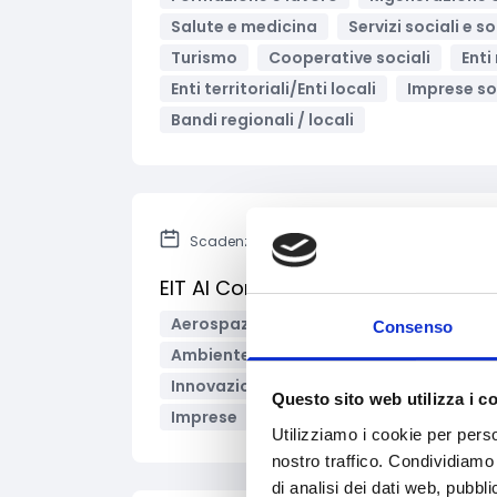
Salute e medicina
Servizi sociali e s
Turismo
Cooperative sociali
Enti
Enti territoriali/Enti locali
Imprese so
Bandi regionali / locali
Scadenza: 29 ottobre 2025
EIT AI Community - AI Challenge 
Aerospazio
Agricoltura e sviluppo r
Consenso
Ambiente e Sviluppo sostenibile
For
Innovazione tecnologica, digitalizzazio
Questo sito web utilizza i c
Imprese
Startup
Bandi Europei
Utilizziamo i cookie per perso
nostro traffico. Condividiamo 
di analisi dei dati web, pubbl