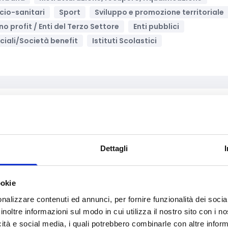
ocio-sanitari
Sport
Sviluppo e promozione territoriale
 no profit / Enti del Terzo Settore
Enti pubblici
ciali/Società benefit
Istituti Scolastici
Archivia
2025
urale
Alimentazione e nutrizione
Dettagli
mazione e lavoro
Giustizia e sicurezza
ne, ICT
Intelligenza Artificiale
Supporto alle imprese
ookie
Horizon Europe
nalizzare contenuti ed annunci, per fornire funzionalità dei socia
inoltre informazioni sul modo in cui utilizza il nostro sito con i 
icità e social media, i quali potrebbero combinarle con altre inform