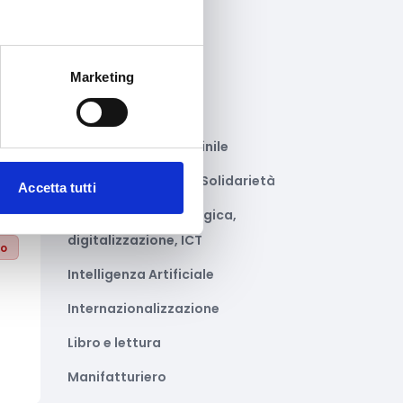
Gastronomia
to
Giustizia e sicurezza
Marketing
Green economy
Impianti sportivi
Imprenditoria femminile
Inclusione Sociale e Solidarietà
Accetta tutti
Innovazione tecnologica,
digitalizzazione, ICT
to
Intelligenza Artificiale
Internazionalizzazione
Libro e lettura
Manifatturiero