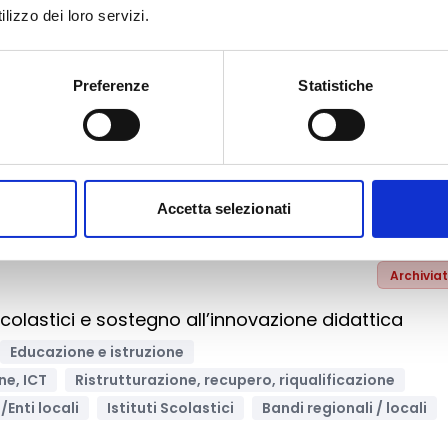
lizzo dei loro servizi.
Archivia
limentare PappaFish
Preferenze
Statistiche
azione e nutrizione
Ambiente e Sviluppo sostenibile
nti
Pesca e acquacoltura
Salute e medicina
nti territoriali/Enti locali
Bandi regionali / locali
Accetta selezionati
Archivia
colastici e sostegno all’innovazione didattica
Educazione e istruzione
ne, ICT
Ristrutturazione, recupero, riqualificazione
i/Enti locali
Istituti Scolastici
Bandi regionali / locali