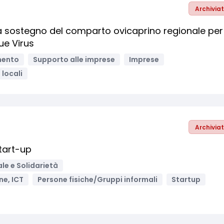
Archivia
 a sostegno del comparto ovicaprino regionale per
ue Virus
mento
Supporto alle imprese
Imprese
 locali
Archivia
tart-up
ale e Solidarietà
ne, ICT
Persone fisiche/Gruppi informali
Startup