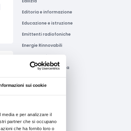
Edilizia
Editoria e informazione
Educazione e istruzione
Emittenti radiofoniche
Energie Rinnovabili
Farmaceutico
to
Farmacia e/o chimica
Fashion
Informazioni sui cookie
Festival e mostre
Fiere ed eventi
Formazione e lavoro
l media e per analizzare il
nostri partner che si occupano
Fotovoltaico
azioni che ha fornito loro o