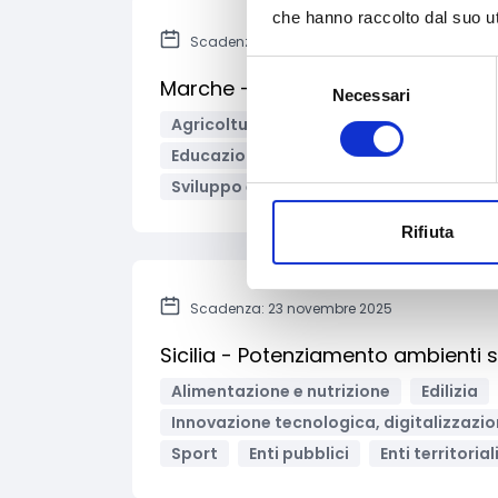
che hanno raccolto dal suo uti
Scadenza: 4 novembre 2025
Selezione
Marche - Campagna educativo-a
Necessari
del
consenso
Agricoltura e sviluppo rurale
Aliment
Educazione e istruzione
Fiere ed eve
Sviluppo e promozione territoriale
E
Rifiuta
Scadenza: 23 novembre 2025
Sicilia - Potenziamento ambienti s
Alimentazione e nutrizione
Edilizia
Innovazione tecnologica, digitalizzazio
Sport
Enti pubblici
Enti territorial