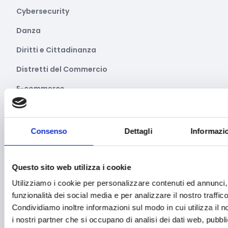
Cybersecurity
Danza
Diritti e Cittadinanza
Distretti del Commercio
E-commerce
Economia circolare
Edilizia
Consenso
Dettagli
Informazio
Editoria e informazione
Educazione e istruzione
Questo sito web utilizza i cookie
Utilizziamo i cookie per personalizzare contenuti ed annunci, 
Emittenti radiofoniche
funzionalità dei social media e per analizzare il nostro traffico
Energie Rinnovabili
Condividiamo inoltre informazioni sul modo in cui utilizza il n
i nostri partner che si occupano di analisi dei dati web, pubbli
Farmaceutico