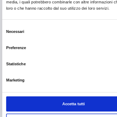
media, i quali potrebbero combinarle con altre informazioni ch
Farmacia e/o chimica
loro o che hanno raccolto dal suo utilizzo dei loro servizi.
Fashion
Selezione
Festival e mostre
Necessari
del
Fiere ed eventi
consenso
Formazione e lavoro
Preferenze
Fotovoltaico
Statistiche
Gastronomia
Giustizia e sicurezza
Marketing
Green economy
Impianti sportivi
Accetta tutti
Imprenditoria femminile