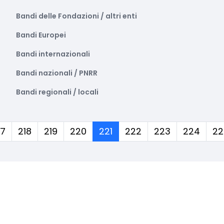
Bandi delle Fondazioni / altri enti
Bandi Europei
Bandi internazionali
Bandi nazionali / PNRR
Bandi regionali / locali
(corrente)
17
218
219
220
221
222
223
224
22