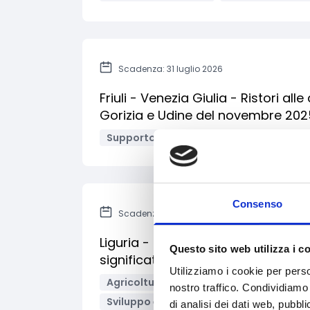
Scadenza: 31 luglio 2026
Friuli - Venezia Giulia - Ristori al
Gorizia e Udine del novembre 202
Supporto alle imprese
Imprese
Li
Consenso
Scadenza: 30 giugno 2026
Liguria - Bando intervento SRB02 
Questo sito web utilizza i c
significativi
Utilizziamo i cookie per perso
Agricoltura e sviluppo rurale
Ambient
nostro traffico. Condividiamo 
Sviluppo e promozione territoriale
I
di analisi dei dati web, pubbl