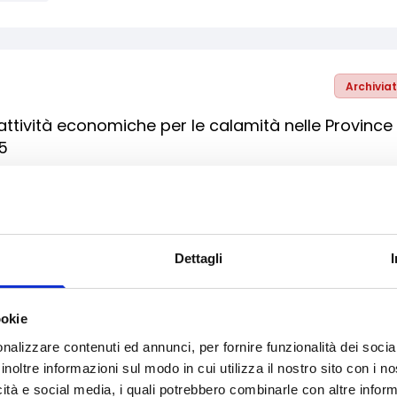
Archivia
le attività economiche per le calamità nelle Province 
5
beri professionisti
Bandi regionali / locali
Dettagli
Archivia
- Sostegno zone con altri svantaggi naturali
ookie
nalizzare contenuti ed annunci, per fornire funzionalità dei socia
e e Sviluppo sostenibile
inoltre informazioni sul modo in cui utilizza il nostro sito con i 
mprese
Liberi professionisti
Micro-imprese
PMI
icità e social media, i quali potrebbero combinarle con altre inform