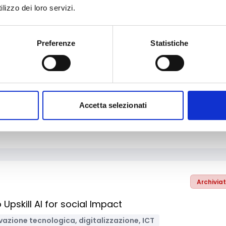
lizzo dei loro servizi.
Preferenze
Statistiche
Archivia
i filiere produttive innovative per il riutilizzo, il
dai rifiuti
Accetta selezionati
nomia circolare
Supporto alle imprese
Imprese
PMI
Archivia
Upskill AI for social Impact
vazione tecnologica, digitalizzazione, ICT