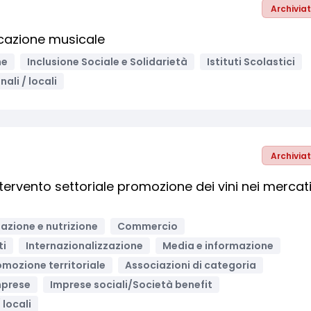
Archivia
cazione musicale
ne
Inclusione Sociale e Solidarietà
Istituti Scolastici
ali / locali
Archivia
tervento settoriale promozione dei vini nei mercat
azione e nutrizione
Commercio
ti
Internazionalizzazione
Media e informazione
omozione territoriale
Associazioni di categoria
mprese
Imprese sociali/Società benefit
 locali