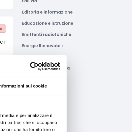
Edilizia
Editoria e informazione
Educazione e istruzione
to
Emittenti radiofoniche
di
Energie Rinnovabili
Farmaceutico
Farmacia e/o chimica
Fashion
Informazioni sui cookie
Festival e mostre
to
Fiere ed eventi
Formazione e lavoro
l media e per analizzare il
nostri partner che si occupano
Fotovoltaico
azioni che ha fornito loro o