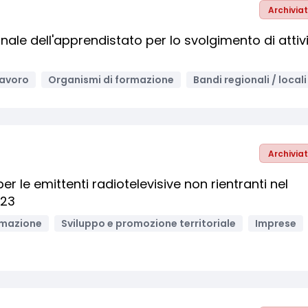
Archivia
le dell'apprendistato per lo svolgimento di attiv
lavoro
Organismi di formazione
Bandi regionali / locali
Archivia
per le emittenti radiotelevisive non rientranti nel
023
rmazione
Sviluppo e promozione territoriale
Imprese