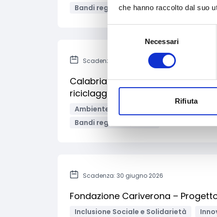
Bandi regionali / locali
che hanno raccolto dal suo uti
Selezione
Necessari
del
consenso
Scadenza: 31 luglio 2026
Calabria - Incentivi per lo sviluppo d
riciclaggio e il recupero di materia 
Rifiuta
Ambiente e Sviluppo sostenibile
Eco
Bandi regionali / locali
Scadenza: 30 giugno 2026
Fondazione Cariverona – Progetto 
Inclusione Sociale e Solidarietà
Inno