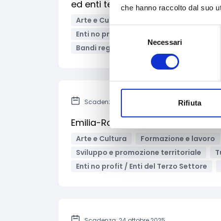
ed enti teatrali gestiti dai privati
che hanno raccolto dal suo uti
Arte e Cultura
Danza
Marketing 
Selezione
Enti no profit / Enti del Terzo Settore
Necessari
del
Bandi regionali / locali
consenso
Scadenza: 26 agosto 2025
Rifiuta
Emilia-Romagna - Bando per le c
Arte e Cultura
Formazione e lavoro
Sviluppo e promozione territoriale
T
Enti no profit / Enti del Terzo Settore
Scadenza: 24 ottobre 2025