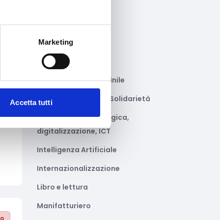
Gastronomia
Giustizia e sicurezza
Marketing
Green economy
Impianti sportivi
Imprenditoria femminile
Inclusione Sociale e Solidarietà
to
Accetta tutti
Innovazione tecnologica,
digitalizzazione, ICT
Intelligenza Artificiale
Internazionalizzazione
Libro e lettura
Manifatturiero
to