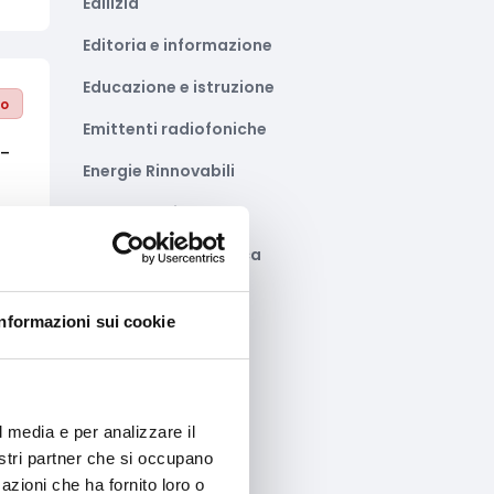
Edilizia
Editoria e informazione
Educazione e istruzione
to
Emittenti radiofoniche
a-
Energie Rinnovabili
Farmaceutico
Farmacia e/o chimica
Fashion
Informazioni sui cookie
Festival e mostre
Fiere ed eventi
Formazione e lavoro
to
l media e per analizzare il
nostri partner che si occupano
Fotovoltaico
ve
azioni che ha fornito loro o