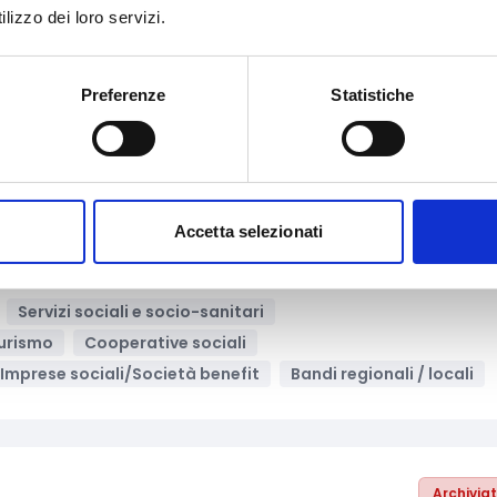
lizzo dei loro servizi.
e comunicazione
Teatro
Cooperative sociali
Imprese
Imprese sociali/Società benefit
Preferenze
Statistiche
Archivia
Accetta selezionati
ooperative di comunità
Servizi sociali e socio-sanitari
urismo
Cooperative sociali
Imprese sociali/Società benefit
Bandi regionali / locali
Archivia