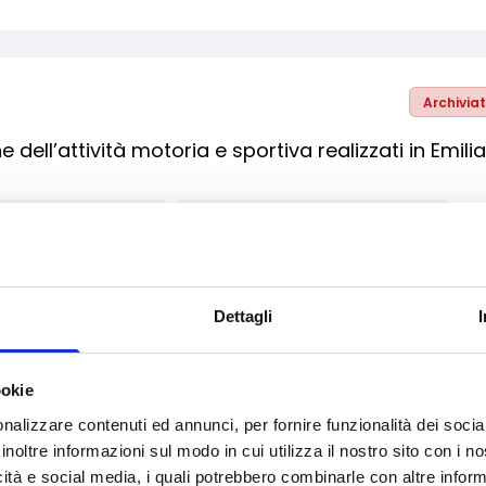
Archivia
 dell’attività motoria e sportiva realizzati in Emili
cazione e istruzione
Inclusione Sociale e Solidarietà
cina
Sport
Sviluppo e promozione territoriale
Enti pubblici
Enti territoriali/Enti locali
i regionali / locali
Dettagli
ookie
Archivia
nalizzare contenuti ed annunci, per fornire funzionalità dei socia
inoltre informazioni sul modo in cui utilizza il nostro sito con i 
 di contributi destinati ad associazioni, cooperati
icità e social media, i quali potrebbero combinarle con altre inform