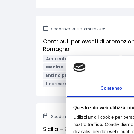
Scadenza: 30 settembre 2025
Contributi per eventi di promozione
Romagna
Ambiente e Sviluppo sostenibile
Edu
Media e informazione
Salute e medi
Enti no profit / Enti del Terzo Settore
Imprese sociali/Società benefit
Band
Consenso
Questo sito web utilizza i c
Scadenza: 12 settembre 2025
Utilizziamo i cookie per perso
nostro traffico. Condividiamo 
Sicilia – Bando per la concessione
di analisi dei dati web, pubbl