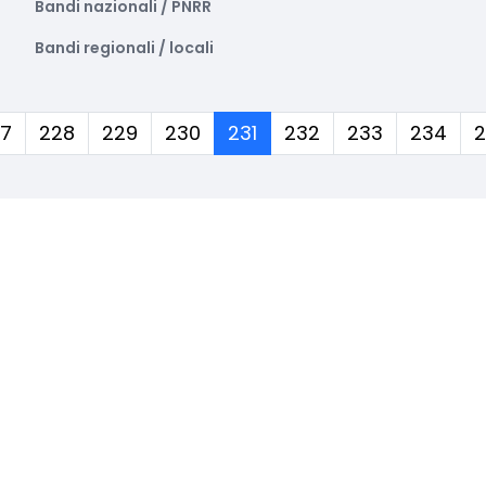
Bandi nazionali / PNRR
Bandi regionali / locali
(corrente)
7
228
229
230
231
232
233
234
2