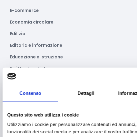
E-commerce
Economia circolare
Edilizia
Editoria e informazione
Educazione e istruzione
Emittenti radiofoniche
Energie Rinnovabili
Farmaceutico
Consenso
Dettagli
Informaz
Farmacia e/o chimica
Fashion
Questo sito web utilizza i cookie
Utilizziamo i cookie per personalizzare contenuti ed annunci, 
Festival e mostre
funzionalità dei social media e per analizzare il nostro traffico