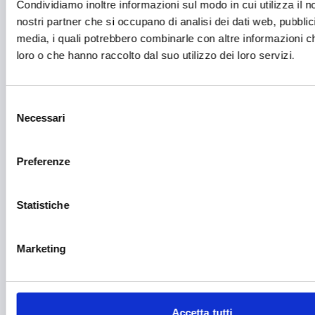
Fiere ed eventi
Condividiamo inoltre informazioni sul modo in cui utilizza il no
nostri partner che si occupano di analisi dei dati web, pubblic
Formazione e lavoro
media, i quali potrebbero combinarle con altre informazioni ch
loro o che hanno raccolto dal suo utilizzo dei loro servizi.
Fotovoltaico
Gastronomia
Selezione
Giustizia e sicurezza
Necessari
del
Green economy
consenso
Preferenze
Impianti sportivi
Imprenditoria femminile
Statistiche
Inclusione Sociale e Solidarietà
Innovazione tecnologica, digitalizzazione, ICT
Marketing
Intelligenza Artificiale
Internazionalizzazione
Accetta tutti