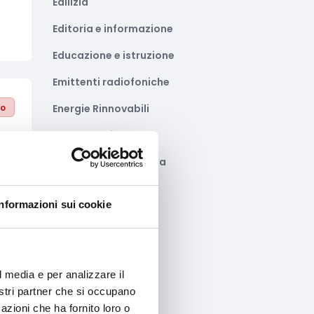
Edilizia
Editoria e informazione
Educazione e istruzione
Emittenti radiofoniche
to
Energie Rinnovabili
Farmaceutico
Farmacia e/o chimica
Fashion
Informazioni sui cookie
Festival e mostre
Fiere ed eventi
Formazione e lavoro
l media e per analizzare il
nostri partner che si occupano
Fotovoltaico
to
azioni che ha fornito loro o