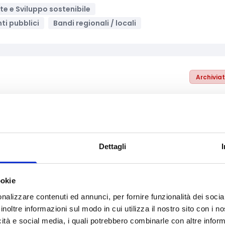
e e Sviluppo sostenibile
nti pubblici
Bandi regionali / locali
Archivia
civile in Uzbekistan
i e Cittadinanza
Formazione e lavoro
ale e Solidarietà
ne, ICT
Media e informazione
Parità di genere
Dettagli
Bandi Europei
NDICI – Global Europe
ookie
nalizzare contenuti ed annunci, per fornire funzionalità dei socia
inoltre informazioni sul modo in cui utilizza il nostro sito con i 
Archivia
icità e social media, i quali potrebbero combinarle con altre inform