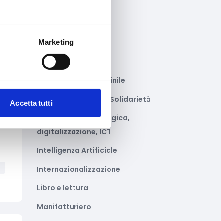
Gastronomia
Giustizia e sicurezza
Marketing
Green economy
Impianti sportivi
Imprenditoria femminile
Inclusione Sociale e Solidarietà
Accetta tutti
to
Innovazione tecnologica,
digitalizzazione, ICT
Intelligenza Artificiale
a
Internazionalizzazione
Libro e lettura
Manifatturiero