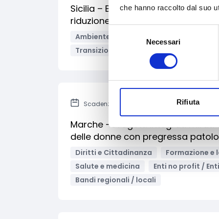
Sicilia – Bando per promuovere inte
che hanno raccolto dal suo uti
riduzione dei consumi di energia pr
Selezione
Ambiente e Sviluppo sostenibile
Edil
Necessari
del
Transizione energetica
Enti pubblici
consenso
Rifiuta
Scadenza: 26 settembre 2025
Marche - Progetti integrati mirati 
delle donne con pregressa patol
Diritti e Cittadinanza
Formazione e 
Salute e medicina
Enti no profit / En
Bandi regionali / locali