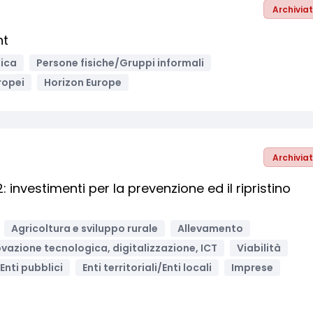
Archivia
nt
fica
Persone fisiche/Gruppi informali
ropei
Horizon Europe
Archivia
investimenti per la prevenzione ed il ripristino
Agricoltura e sviluppo rurale
Allevamento
vazione tecnologica, digitalizzazione, ICT
Viabilità
Enti pubblici
Enti territoriali/Enti locali
Imprese