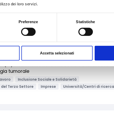
rventi finalizzati all’eco-efficientamento e alla
lizzo dei loro servizi.
imaria negli edifici e nelle strutture pubbliche
izia
Energie Rinnovabili
Transizione ecologica
Preferenze
Statistiche
Enti territoriali/Enti locali
Bandi regionali / locali
Accetta selezionati
Archivia
al (re) inserimento nella vita sociale e lavorativa
ogia tumorale
lavoro
Inclusione Sociale e Solidarietà
ti del Terzo Settore
Imprese
Università/Centri di ricerc