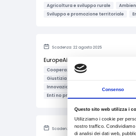
Agricoltura e sviluppo rurale
Ambient
Sviluppo e promozione territoriale
E
Scadenza: 22 agosto 2025
EuropeAid – Sostegno alla società 
Cooperazione Internazionale
Diritt
Giustizia e sicurezza
Inclusione Soci
Innovazione tecnologica, digitalizzazio
Consenso
Enti no profit / Enti del Terzo Settore
Questo sito web utilizza i c
Utilizziamo i cookie per perso
nostro traffico. Condividiamo 
Scadenza: 3 ottobre 2025
di analisi dei dati web, pubbl