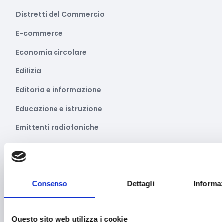
Distretti del Commercio
E-commerce
Economia circolare
Edilizia
Editoria e informazione
Educazione e istruzione
Emittenti radiofoniche
Energie Rinnovabili
Farmaceutico
Farmacia e/o chimica
Consenso
Dettagli
Informa
Fashion
Questo sito web utilizza i cookie
Festival e mostre