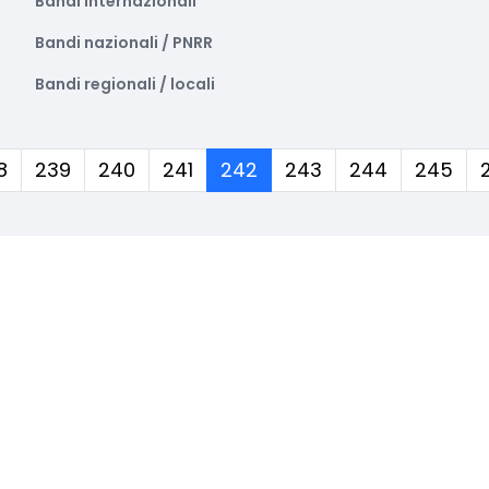
Bandi internazionali
Bandi nazionali / PNRR
Bandi regionali / locali
(corrente)
8
239
240
241
242
243
244
245