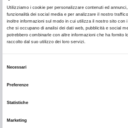
Utilizziamo i cookie per personalizzare contenuti ed annunci, 
Fiere ed eventi
funzionalità dei social media e per analizzare il nostro traffi
inoltre informazioni sul modo in cui utilizza il nostro sito con i
Formazione e lavoro
che si occupano di analisi dei dati web, pubblicità e social med
Fotovoltaico
potrebbero combinarle con altre informazioni che ha fornito 
raccolto dal suo utilizzo dei loro servizi.
Gastronomia
Giustizia e sicurezza
Selezione
Green economy
Necessari
del
consenso
Impianti sportivi
Preferenze
Imprenditoria femminile
Inclusione Sociale e Solidarietà
Statistiche
Innovazione tecnologica, digitalizzazione, ICT
Intelligenza Artificiale
Marketing