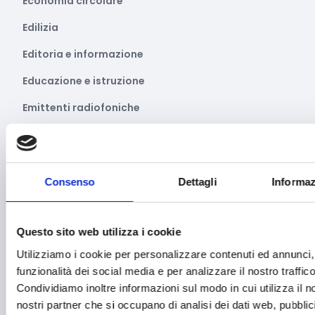
Economia circolare
Edilizia
Editoria e informazione
Educazione e istruzione
Emittenti radiofoniche
Energie Rinnovabili
Farmaceutico
Consenso
Dettagli
Informaz
Farmacia e/o chimica
Fashion
Questo sito web utilizza i cookie
Festival e mostre
Utilizziamo i cookie per personalizzare contenuti ed annunci, 
Fiere ed eventi
funzionalità dei social media e per analizzare il nostro traffico
Condividiamo inoltre informazioni sul modo in cui utilizza il no
Formazione e lavoro
nostri partner che si occupano di analisi dei dati web, pubblic