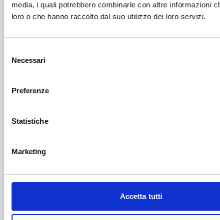
Fotovoltaico
media, i quali potrebbero combinarle con altre informazioni ch
loro o che hanno raccolto dal suo utilizzo dei loro servizi.
Gastronomia
Giustizia e sicurezza
Selezione
Green economy
Necessari
del
consenso
Impianti sportivi
Preferenze
Imprenditoria femminile
Inclusione Sociale e Solidarietà
Statistiche
Innovazione tecnologica, digitalizzazione, ICT
Marketing
Intelligenza Artificiale
Internazionalizzazione
Libro e lettura
Accetta tutti
Manifatturiero