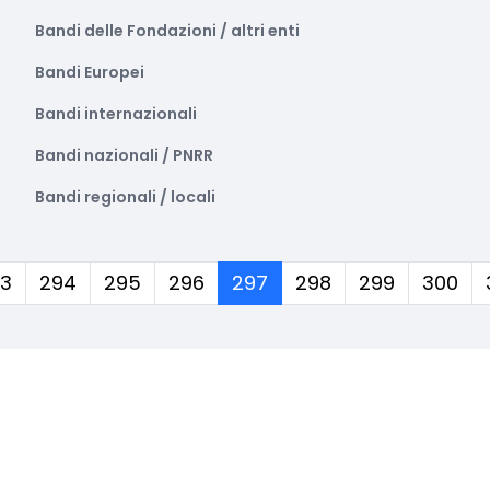
Bandi delle Fondazioni / altri enti
Bandi Europei
Bandi internazionali
Bandi nazionali / PNRR
Bandi regionali / locali
(corrente)
3
294
295
296
297
298
299
300