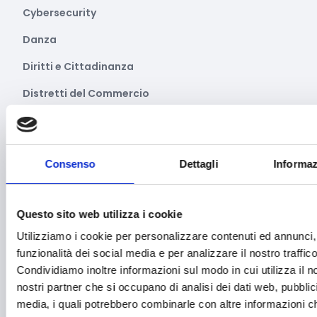
Cybersecurity
Danza
Diritti e Cittadinanza
Distretti del Commercio
E-commerce
Economia circolare
Consenso
Dettagli
Informaz
Edilizia
Editoria e informazione
Questo sito web utilizza i cookie
Educazione e istruzione
Utilizziamo i cookie per personalizzare contenuti ed annunci, 
funzionalità dei social media e per analizzare il nostro traffico
Emittenti radiofoniche
Condividiamo inoltre informazioni sul modo in cui utilizza il no
Energie Rinnovabili
nostri partner che si occupano di analisi dei dati web, pubblic
media, i quali potrebbero combinarle con altre informazioni ch
Farmaceutico