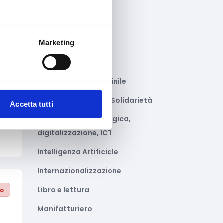
Gastronomia
to
Giustizia e sicurezza
Marketing
Green economy
Impianti sportivi
Imprenditoria femminile
Inclusione Sociale e Solidarietà
Accetta tutti
Innovazione tecnologica,
digitalizzazione, ICT
Intelligenza Artificiale
Internazionalizzazione
Libro e lettura
to
Manifatturiero