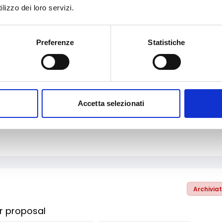
lizzo dei loro servizi.
Archivia
Preferenze
Statistiche
 e Cultura
Artigianato
Audiovisivi e Cinema
Danza
tecnologica, digitalizzazione, ICT
Libro e lettura
perative sociali
Enti no profit / Enti del Terzo Settore
li
Imprese
Imprese sociali/Società benefit
Accetta selezionati
ti
Micro-imprese
Persone fisiche/Gruppi informali
Università/Centri di ricerca
Bandi Europei
Archivia
r proposal