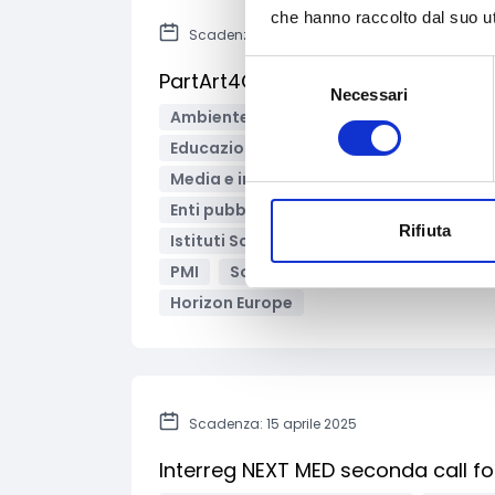
che hanno raccolto dal suo uti
Scadenza: 3 aprile 2025
Selezione
PartArt4OW – Bando aperto
Necessari
del
Ambiente e Sviluppo sostenibile
Arte
consenso
Educazione e istruzione
Innovazione 
Media e informazione
Musica
Coo
Enti pubblici
Enti territoriali/Enti loca
Rifiuta
Istituti Scolastici
Liberi professionis
PMI
Società cooperative
Startup
Horizon Europe
Scadenza: 15 aprile 2025
Interreg NEXT MED seconda call fo