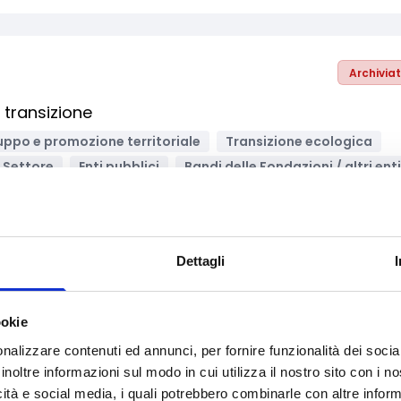
Archivia
 transizione
uppo e promozione territoriale
Transizione ecologica
o Settore
Enti pubblici
Bandi delle Fondazioni / altri enti
Dettagli
Archivia
icoltura: Apicoltura stanziale e nomade
ookie
rese
Liberi professionisti
Bandi regionali / locali
nalizzare contenuti ed annunci, per fornire funzionalità dei socia
inoltre informazioni sul modo in cui utilizza il nostro sito con i 
icità e social media, i quali potrebbero combinarle con altre inform