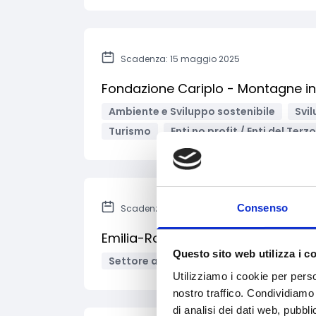
Scadenza: 15 maggio 2025
Fondazione Cariplo - Montagne in
Ambiente e Sviluppo sostenibile
Svil
Turismo
Enti no profit / Enti del Terz
Consenso
Scadenza: 28 febbraio 2025
Emilia-Romagna - Impegni per l'ap
Questo sito web utilizza i c
Settore apistico
Enti pubblici
Imp
Utilizziamo i cookie per perso
nostro traffico. Condividiamo 
di analisi dei dati web, pubbl