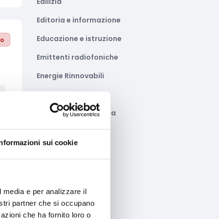
Edilizia
Editoria e informazione
Educazione e istruzione
to
Emittenti radiofoniche
Energie Rinnovabili
Farmaceutico
Farmacia e/o chimica
Fashion
Informazioni sui cookie
to
Festival e mostre
Fiere ed eventi
Formazione e lavoro
l media e per analizzare il
nostri partner che si occupano
Fotovoltaico
azioni che ha fornito loro o