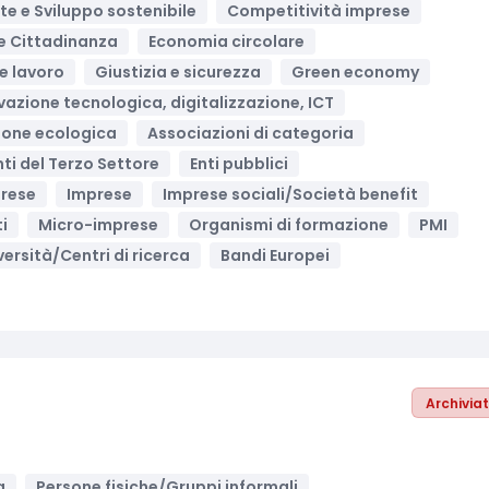
e e Sviluppo sostenibile
Competitività imprese
i e Cittadinanza
Economia circolare
e lavoro
Giustizia e sicurezza
Green economy
vazione tecnologica, digitalizzazione, ICT
ione ecologica
Associazioni di categoria
Enti del Terzo Settore
Enti pubblici
prese
Imprese
Imprese sociali/Società benefit
ti
Micro-imprese
Organismi di formazione
PMI
versità/Centri di ricerca
Bandi Europei
Archivia
a
Persone fisiche/Gruppi informali