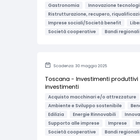
Gastronomia
Innovazione tecnologic
Ristrutturazione, recupero, riqualificaz
Imprese sociali/Società benefit
Libe
Società cooperative
Bandi regionali 
Scadenza: 30 maggio 2025
Toscana - Investimenti produttivi a
investimenti
Acquisto macchinari e/o attrezzature
Ambiente e Sviluppo sostenibile
Bene
Edilizia
Energie Rinnovabili
Innova
Supporto alle imprese
Imprese
I
Società cooperative
Bandi regionali 