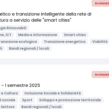
Archivia
ico e transizione intelligente della rete di
ura a servizio delle "smart cities"
gie Rinnovabili
ne, ICT
Media e informazione
Smart cities
ransizione ecologica
Transizione energetica
Viabilità
li
Bandi regionali / locali
Archivia
i – I semestre 2025
 e Cultura
Inclusione Sociale e Solidarietà
à sociale
Sport
Sviluppo e promozione territoriale
o Settore
Bandi regionali / locali