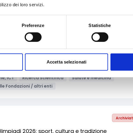
lizzo dei loro servizi.
mento
Ambiente e Sviluppo sostenibile
beri professionisti
Bandi regionali / locali
Preferenze
Statistiche
Archivia
di strumentazione per ricerca con tecnologie
Accetta selezionati
ne, ICT
Ricerca Scientifica
Salute e medicina
le Fondazioni / altri enti
Archivia
mpiadi 2026: sport, cultura e tradizione