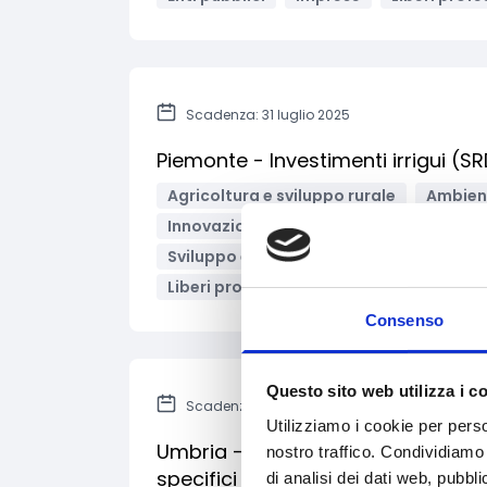
Scadenza: 31 luglio 2025
Piemonte - Investimenti irrigui (S
Agricoltura e sviluppo rurale
Ambient
Innovazione tecnologica, digitalizzazio
Sviluppo e promozione territoriale
E
Liberi professionisti
Bandi regionali /
Consenso
Questo sito web utilizza i c
Scadenza: 31 luglio 2025
Utilizziamo i cookie per perso
Umbria - Indennità a favore delle z
nostro traffico. Condividiamo 
specifici
di analisi dei dati web, pubbl