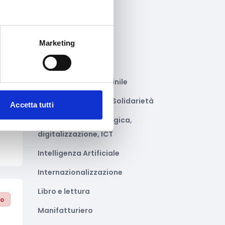
Gastronomia
Giustizia e sicurezza
Marketing
Green economy
Impianti sportivi
to
Imprenditoria femminile
Inclusione Sociale e Solidarietà
Accetta tutti
Innovazione tecnologica,
digitalizzazione, ICT
Intelligenza Artificiale
Internazionalizzazione
Libro e lettura
to
Manifatturiero