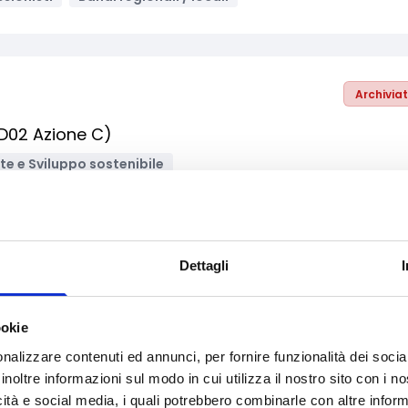
Archivia
RD02 Azione C)
e e Sviluppo sostenibile
ne, ICT
Supporto alle imprese
nti no profit / Enti del Terzo Settore
Imprese
 locali
Dettagli
ookie
Archivia
nalizzare contenuti ed annunci, per fornire funzionalità dei socia
one soggette a vincoli naturali o ad altri vincoli
inoltre informazioni sul modo in cui utilizza il nostro sito con i 
icità e social media, i quali potrebbero combinarle con altre inform