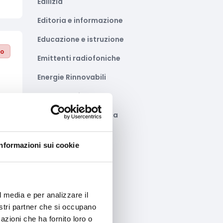
Edilizia
Editoria e informazione
Educazione e istruzione
to
Emittenti radiofoniche
Energie Rinnovabili
Farmaceutico
Farmacia e/o chimica
Fashion
Informazioni sui cookie
Festival e mostre
Fiere ed eventi
to
Formazione e lavoro
l media e per analizzare il
nostri partner che si occupano
Fotovoltaico
azioni che ha fornito loro o