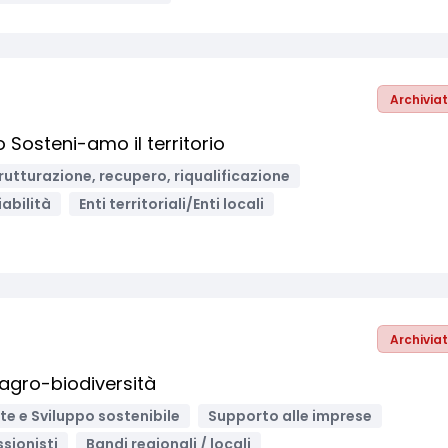
Archivia
 Sosteni-amo il territorio
rutturazione, recupero, riqualificazione
iabilità
Enti territoriali/Enti locali
Archivia
'agro-biodiversità
e e Sviluppo sostenibile
Supporto alle imprese
ssionisti
Bandi regionali / locali