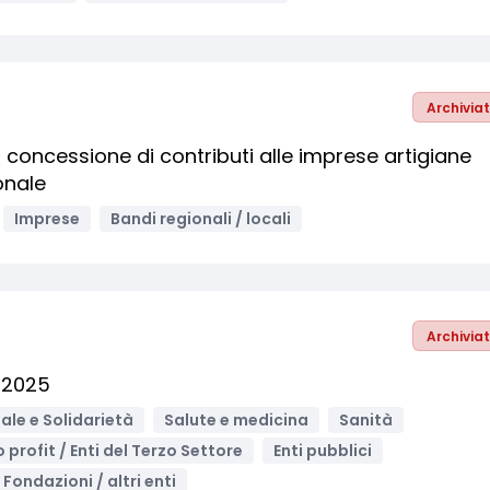
Archivia
 concessione di contributi alle imprese artigiane
onale
Imprese
Bandi regionali / locali
Archivia
 2025
ale e Solidarietà
Salute e medicina
Sanità
o profit / Enti del Terzo Settore
Enti pubblici
 Fondazioni / altri enti