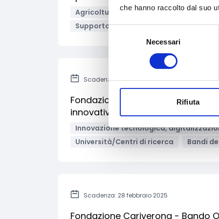
che hanno raccolto dal suo uti
Agricoltura e sviluppo rurale
Alleva
Supporto alle imprese
Imprese
Li
Selezione
Necessari
del
consenso
Scadenza: 20 marzo 2025
Fondazione Puglia - Acquisizione 
Rifiuta
innovative
Innovazione tecnologica, digitalizzazio
Università/Centri di ricerca
Bandi del
Scadenza: 28 febbraio 2025
Fondazione Cariverona - Bando Oli