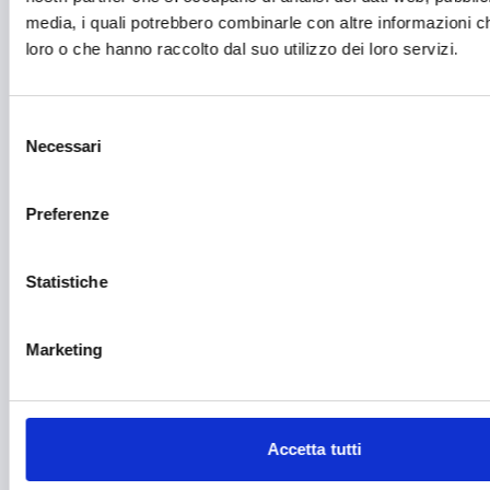
media, i quali potrebbero combinarle con altre informazioni ch
Fotovoltaico
loro o che hanno raccolto dal suo utilizzo dei loro servizi.
Gastronomia
Giustizia e sicurezza
Selezione
Necessari
del
Green economy
consenso
Impianti sportivi
Preferenze
Imprenditoria femminile
Inclusione Sociale e Solidarietà
Statistiche
Innovazione tecnologica, digitalizzazione, ICT
Marketing
Intelligenza Artificiale
Internazionalizzazione
Libro e lettura
Accetta tutti
Manifatturiero