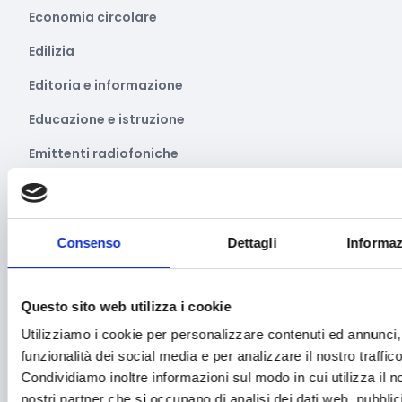
Economia circolare
Edilizia
Editoria e informazione
Educazione e istruzione
Emittenti radiofoniche
Energie Rinnovabili
Farmaceutico
Consenso
Dettagli
Informaz
Farmacia e/o chimica
Fashion
Questo sito web utilizza i cookie
Festival e mostre
Utilizziamo i cookie per personalizzare contenuti ed annunci, 
funzionalità dei social media e per analizzare il nostro traffico
Fiere ed eventi
Condividiamo inoltre informazioni sul modo in cui utilizza il no
Formazione e lavoro
nostri partner che si occupano di analisi dei dati web, pubblic