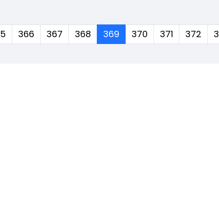
(corrente)
65
366
367
368
369
370
371
372
3