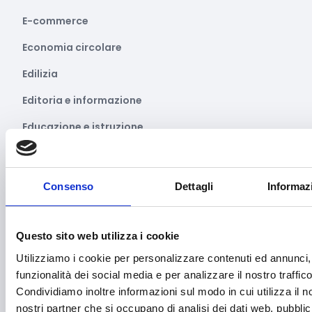
E-commerce
Economia circolare
Edilizia
Editoria e informazione
Educazione e istruzione
Emittenti radiofoniche
Energie Rinnovabili
Consenso
Dettagli
Informaz
Farmaceutico
Farmacia e/o chimica
Questo sito web utilizza i cookie
Utilizziamo i cookie per personalizzare contenuti ed annunci, 
Fashion
funzionalità dei social media e per analizzare il nostro traffico
Festival e mostre
Condividiamo inoltre informazioni sul modo in cui utilizza il no
nostri partner che si occupano di analisi dei dati web, pubblic