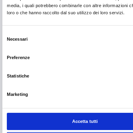
Fiere ed eventi
media, i quali potrebbero combinarle con altre informazioni ch
Formazione e lavoro
loro o che hanno raccolto dal suo utilizzo dei loro servizi.
Fotovoltaico
Selezione
Gastronomia
Necessari
del
Giustizia e sicurezza
consenso
Green economy
Preferenze
Impianti sportivi
Statistiche
Imprenditoria femminile
Inclusione Sociale e Solidarietà
Marketing
Innovazione tecnologica, digitalizzazione, ICT
Intelligenza Artificiale
Accetta tutti
Internazionalizzazione