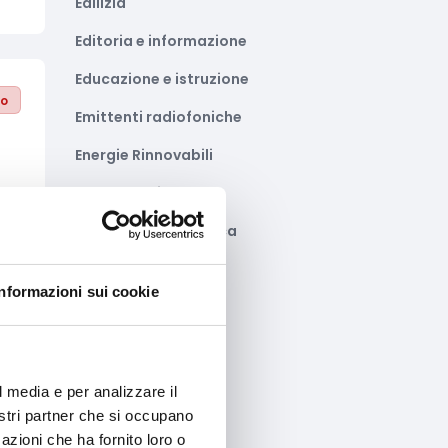
Edilizia
Editoria e informazione
Educazione e istruzione
to
Emittenti radiofoniche
Energie Rinnovabili
Farmaceutico
Farmacia e/o chimica
Fashion
Informazioni sui cookie
Festival e mostre
to
Fiere ed eventi
Formazione e lavoro
l media e per analizzare il
nostri partner che si occupano
Fotovoltaico
azioni che ha fornito loro o