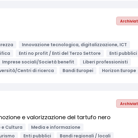
Archivia
urezza
Innovazione tecnologica, digitalizzazione, ICT
ifica
Enti no profit / Enti del Terzo Settore
Enti pubblici
Imprese sociali/Società benefit
Liberi professionisti
versità/Centri di ricerca
Bandi Europei
Horizon Europe
Archivia
ozione e valorizzazione del tartufo nero
 e Cultura
Media e informazione
urismo
Enti pubblici
Bandi regionali / locali