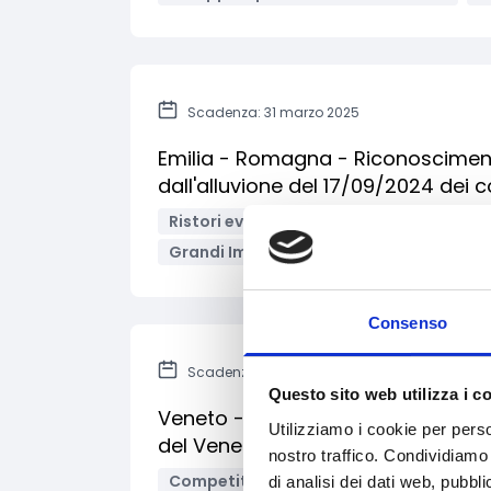
Scadenza: 31 marzo 2025
Emilia - Romagna - Riconosciment
dall'alluvione del 17/09/2024 dei 
Ristori eventi calamitosi
Supporto al
Grandi Imprese
Imprese
Micro-i
Consenso
Scadenza: 31 marzo 2025
Questo sito web utilizza i c
Veneto - Bando iniziative promozion
Utilizziamo i cookie per perso
del Veneto
nostro traffico. Condividiamo 
Competitività imprese
Fiere ed even
di analisi dei dati web, pubbl