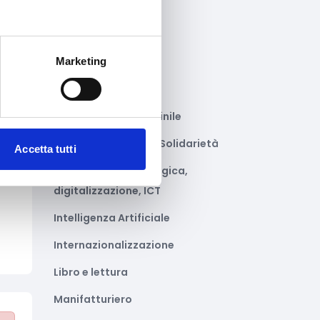
Gastronomia
Giustizia e sicurezza
Marketing
Green economy
Impianti sportivi
Imprenditoria femminile
to
Inclusione Sociale e Solidarietà
Accetta tutti
Innovazione tecnologica,
digitalizzazione, ICT
Intelligenza Artificiale
Internazionalizzazione
Libro e lettura
Manifatturiero