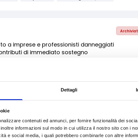
Archivia
o a imprese e professionisti danneggiati
contributi di immediato sostegno
le imprese
Enti no profit / Enti del Terzo Settore
mprese
PMI
Bandi regionali / locali
Dettagli
Archivia
ookie
ali e di sostegno al sistema degli eventi fieristici
nalizzare contenuti ed annunci, per fornire funzionalità dei socia
inoltre informazioni sul modo in cui utilizza il nostro sito con i 
ti
Formazione e lavoro
icità e social media, i quali potrebbero combinarle con altre inform