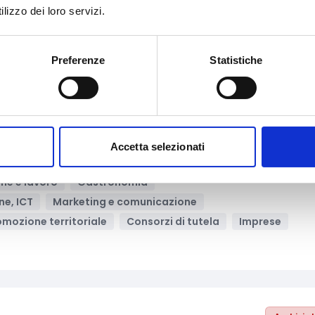
lizzo dei loro servizi.
ne, ICT
Media e informazione
Supporto alle imprese
ssociazioni di categoria
Enti pubblici
Imprese
ro-imprese
PMI
Startup
Bandi regionali / locali
Preferenze
Statistiche
Archivia
Accetta selezionati
le attività enoturistiche e oleoturistiche del Lazio
ne e lavoro
Gastronomia
ne, ICT
Marketing e comunicazione
omozione territoriale
Consorzi di tutela
Imprese