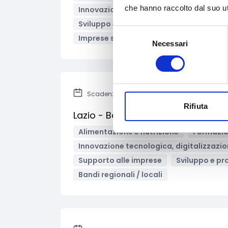
che hanno raccolto dal suo uti
Innovazione tecnologica, digitalizzazio
Sviluppo e promozione territoriale
A
Selezione
Imprese sociali/Società benefit
Mic
Necessari
del
consenso
Scadenza: 7 marzo 2025
Rifiuta
Lazio - Bando per la promozione del
Alimentazione e nutrizione
Formazio
Innovazione tecnologica, digitalizzazio
Supporto alle imprese
Sviluppo e pr
Bandi regionali / locali