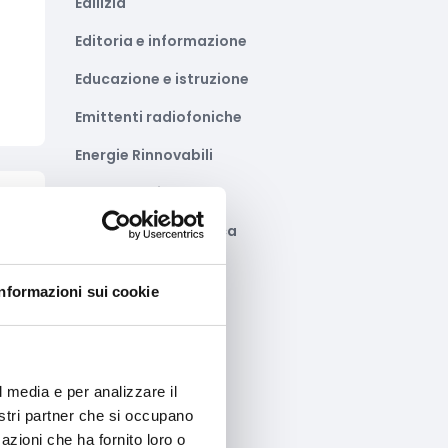
Edilizia
Editoria e informazione
Educazione e istruzione
Emittenti radiofoniche
Energie Rinnovabili
Farmaceutico
to
Farmacia e/o chimica
Fashion
Informazioni sui cookie
Festival e mostre
Fiere ed eventi
Formazione e lavoro
l media e per analizzare il
nostri partner che si occupano
Fotovoltaico
azioni che ha fornito loro o