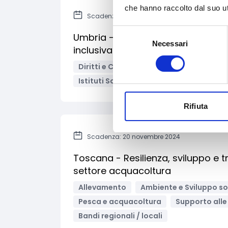
che hanno raccolto dal suo uti
Scadenza: 2 dicembre 2024
Selezione
Umbria - Avviso pubblico Deaf frie
Necessari
del
inclusiva degli studenti con disabil
consenso
Diritti e Cittadinanza
Educazione e i
Istituti Scolastici
Bandi regionali / lo
Rifiuta
Scadenza: 20 novembre 2024
Toscana - Resilienza, sviluppo e 
settore acquacoltura
Allevamento
Ambiente e Sviluppo so
Pesca e acquacoltura
Supporto alle
Bandi regionali / locali