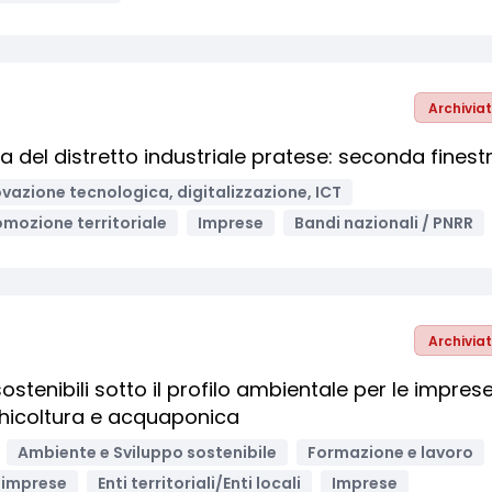
Archivia
iva del distretto industriale pratese: seconda finest
vazione tecnologica, digitalizzazione, ICT
omozione territoriale
Imprese
Bandi nazionali / PNRR
Archivia
sostenibili sotto il profilo ambientale per le impres
chicoltura e acquaponica
Ambiente e Sviluppo sostenibile
Formazione e lavoro
 imprese
Enti territoriali/Enti locali
Imprese