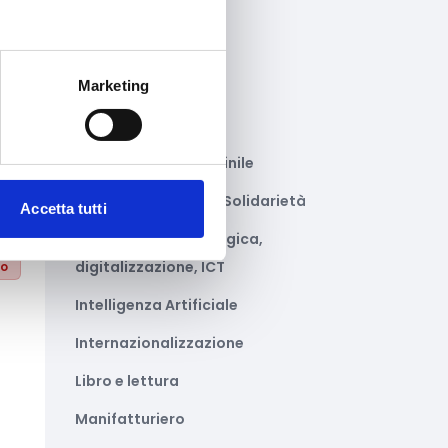
Gastronomia
to
Giustizia e sicurezza
Marketing
Green economy
Impianti sportivi
Imprenditoria femminile
Inclusione Sociale e Solidarietà
Accetta tutti
Innovazione tecnologica,
digitalizzazione, ICT
to
Intelligenza Artificiale
Internazionalizzazione
Libro e lettura
Manifatturiero