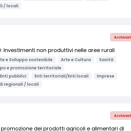
i / locali
Archivia
Investimenti non produttivi nelle aree rurali
e e Sviluppo sostenibile
Arte e Cultura
Sanità
ppo e promozione territoriale
Enti pubblici
Enti territoriali/Enti locali
Imprese
i regionali / locali
Archivia
romozione dei prodotti agricoli e alimentari di