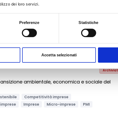
lizzo dei loro servizi.
Archivia
ndly Umbria: progetti sperimentali per l’istruzione
Preferenze
Statistiche
ità uditiva
struzione
Inclusione Sociale e Solidarietà
cali
Accetta selezionati
Archivia
transizione ambientale, economica e sociale del
stenibile
Competitività imprese
 imprese
Imprese
Micro-imprese
PMI