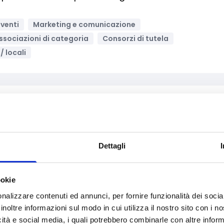
eventi
Marketing e comunicazione
ssociazioni di categoria
Consorzi di tutela
/ locali
Archivia
omuovere il coinvolgimento delle Organizzazioni
Dettagli
i e Cittadinanza
Fiere ed eventi
Formazione e lavoro
ale e Solidarietà
Media e informazione
ookie
Bandi Europei
nalizzare contenuti ed annunci, per fornire funzionalità dei socia
inoltre informazioni sul modo in cui utilizza il nostro sito con i 
icità e social media, i quali potrebbero combinarle con altre inform