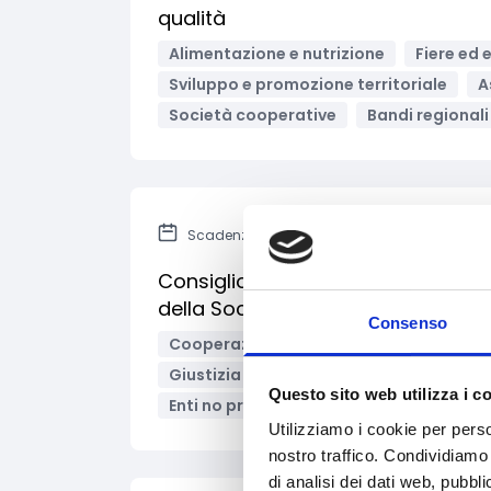
qualità
Alimentazione e nutrizione
Fiere ed 
Sviluppo e promozione territoriale
A
Società cooperative
Bandi regionali 
Scadenza: 1 dicembre 2024
Consiglio d’Europa – Bando per pr
della Società Civile
Consenso
Cooperazione Internazionale
Diritt
Giustizia e sicurezza
Inclusione Soci
Questo sito web utilizza i c
Enti no profit / Enti del Terzo Settore
Utilizziamo i cookie per perso
nostro traffico. Condividiamo 
di analisi dei dati web, pubbl