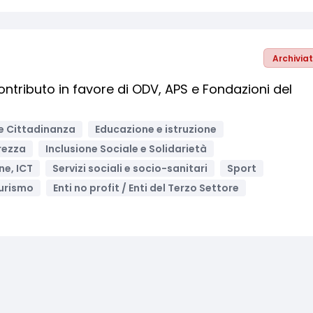
Archivia
ntributo in favore di ODV, APS e Fondazioni del
i e Cittadinanza
Educazione e istruzione
urezza
Inclusione Sociale e Solidarietà
ne, ICT
Servizi sociali e socio-sanitari
Sport
urismo
Enti no profit / Enti del Terzo Settore