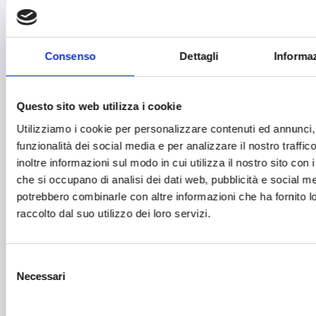
Editoria e informazione
Educazione e istruzione
Consenso
Dettagli
Informaz
Emittenti radiofoniche
Energie Rinnovabili
Questo sito web utilizza i cookie
Farmaceutico
Utilizziamo i cookie per personalizzare contenuti ed annunci, 
Farmacia e/o chimica
funzionalità dei social media e per analizzare il nostro traffi
inoltre informazioni sul modo in cui utilizza il nostro sito con i
Fashion
che si occupano di analisi dei dati web, pubblicità e social med
Festival e mostre
potrebbero combinarle con altre informazioni che ha fornito 
raccolto dal suo utilizzo dei loro servizi.
Fiere ed eventi
Formazione e lavoro
Selezione
Fotovoltaico
Necessari
del
consenso
Gastronomia