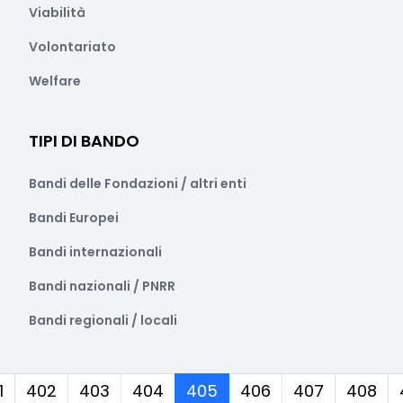
Viabilità
Volontariato
Welfare
TIPI DI BANDO
Bandi delle Fondazioni / altri enti
Bandi Europei
Bandi internazionali
Bandi nazionali / PNRR
Bandi regionali / locali
(corrente)
1
402
403
404
405
406
407
408