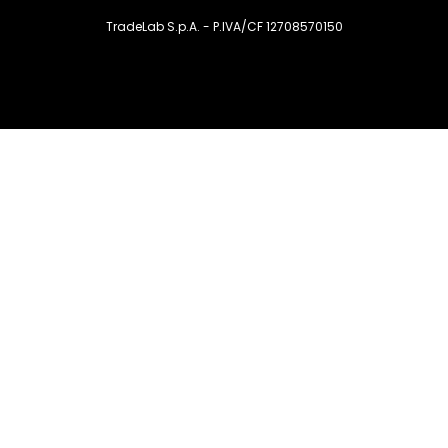
TradeLab S.p.A. - P.IVA/CF 12708570150