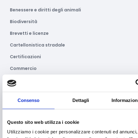
Benessere e diritti degli animali
Biodiversità
Brevetti e licenze
Cartellonistica stradale
Certificazioni
Commercio
Competitività imprese
Consulenza specializzata
Consenso
Dettagli
Informazioni
Cooperazione Internazionale
Cybersecurity
Questo sito web utilizza i cookie
Danza
Utilizziamo i cookie per personalizzare contenuti ed annunci, 