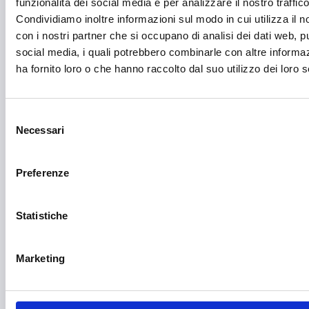
Diritti e Cittadinanza
funzionalità dei social media e per analizzare il nostro traffico
Condividiamo inoltre informazioni sul modo in cui utilizza il no
Distretti del Commercio
con i nostri partner che si occupano di analisi dei dati web, pu
social media, i quali potrebbero combinarle con altre informa
E-commerce
ha fornito loro o che hanno raccolto dal suo utilizzo dei loro s
Economia circolare
Edilizia
Selezione
Necessari
Editoria e informazione
del
consenso
Educazione e istruzione
Preferenze
Emittenti radiofoniche
Energie Rinnovabili
Statistiche
Farmaceutico
Marketing
Farmacia e/o chimica
Fashion