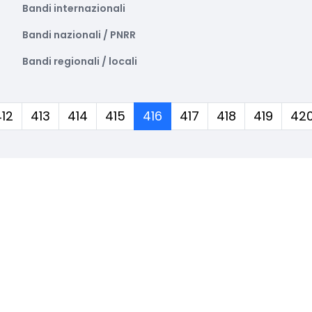
Bandi internazionali
Bandi nazionali / PNRR
Bandi regionali / locali
(corrente)
412
413
414
415
416
417
418
419
42