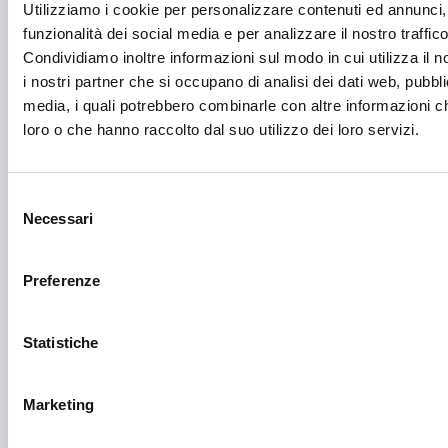
Utilizziamo i cookie per personalizzare contenuti ed annunci, 
Formazione e lavoro
funzionalità dei social media e per analizzare il nostro traffico
Condividiamo inoltre informazioni sul modo in cui utilizza il n
Fotovoltaico
i nostri partner che si occupano di analisi dei dati web, pubbli
Gastronomia
media, i quali potrebbero combinarle con altre informazioni ch
loro o che hanno raccolto dal suo utilizzo dei loro servizi.
Giustizia e sicurezza
Green economy
Selezione
Impianti sportivi
Necessari
del
consenso
Imprenditoria femminile
Preferenze
Inclusione Sociale e Solidarietà
Innovazione tecnologica, digitalizzazione, ICT
Statistiche
Intelligenza Artificiale
Internazionalizzazione
Marketing
Libro e lettura