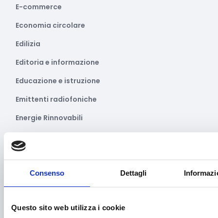
E-commerce
Economia circolare
Edilizia
Editoria e informazione
Educazione e istruzione
Emittenti radiofoniche
Energie Rinnovabili
Farmaceutico
Farmacia e/o chimica
Fashion
Consenso
Dettagli
Informazi
Festival e mostre
Questo sito web utilizza i cookie
Fiere ed eventi