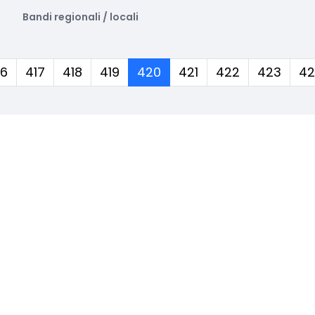
Bandi regionali / locali
(corrente)
16
417
418
419
420
421
422
423
42