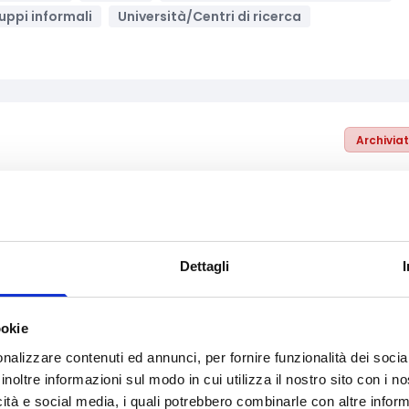
uppi informali
Università/Centri di ricerca
Archivia
one 2. Investimenti per il ripristino del potenziale
to da epizoozie/zoonosi
mento
Supporto alle imprese
Enti pubblici
sociali/Società benefit
Micro-imprese
PMI
Dettagli
ookie
nalizzare contenuti ed annunci, per fornire funzionalità dei socia
inoltre informazioni sul modo in cui utilizza il nostro sito con i 
Archivia
icità e social media, i quali potrebbero combinarle con altre inform