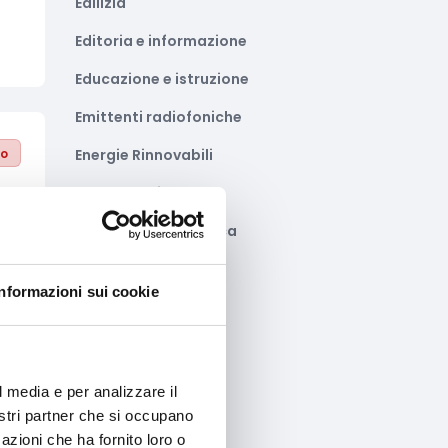
Edilizia
Editoria e informazione
Educazione e istruzione
Emittenti radiofoniche
to
Energie Rinnovabili
Farmaceutico
Farmacia e/o chimica
Fashion
Informazioni sui cookie
Festival e mostre
Fiere ed eventi
Formazione e lavoro
l media e per analizzare il
nostri partner che si occupano
to
Fotovoltaico
azioni che ha fornito loro o