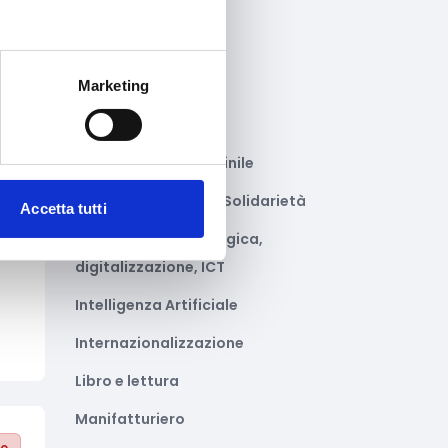
Gastronomia
to
Giustizia e sicurezza
Marketing
Green economy
Impianti sportivi
Imprenditoria femminile
Inclusione Sociale e Solidarietà
Accetta tutti
to
Innovazione tecnologica,
digitalizzazione, ICT
Intelligenza Artificiale
Internazionalizzazione
Libro e lettura
Manifatturiero
to