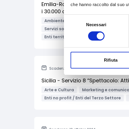
Emilia-Romagna - Bando per la pro
che hanno raccolto dal suo uti
i 30.000 abitanti
Selezione
Ambiente e Sviluppo sostenibile
Mobi
Necessari
del
Servizi sociali e socio-sanitari
Sport
consenso
Enti territoriali/Enti locali
Bandi regio
Rifiuta
Scadenza: 21 ottobre 2024
Sicilia - Servizio 8 “Spettacolo: At
Arte e Cultura
Marketing e comunic
Enti no profit / Enti del Terzo Settore