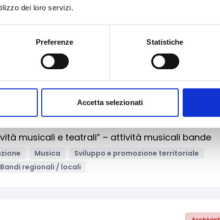
mozione della mobilità ciclabile per i comuni sot
lizzo dei loro servizi.
lità sostenibile
Salute e medicina
Preferenze
Statistiche
Sviluppo e promozione territoriale
Enti pubblici
nali / locali
Accetta selezionati
Archivia
tività musicali e teatrali” – attività musicali bande
azione
Musica
Sviluppo e promozione territoriale
Bandi regionali / locali
Archivia