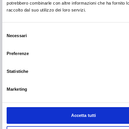
Giustizia e sicurezza
potrebbero combinarle con altre informazioni che ha fornito 
raccolto dal suo utilizzo dei loro servizi.
Green economy
Impianti sportivi
Selezione
Imprenditoria femminile
Necessari
del
consenso
Inclusione Sociale e Solidarietà
Preferenze
Innovazione tecnologica, digitalizzazione, ICT
Intelligenza Artificiale
Statistiche
Internazionalizzazione
Libro e lettura
Marketing
Manifatturiero
Manifestazioni culturali
Accetta tutti
Manifestazioni Sportive