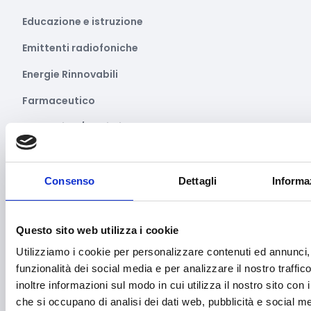
Educazione e istruzione
Emittenti radiofoniche
Energie Rinnovabili
Farmaceutico
Farmacia e/o chimica
Fashion
Festival e mostre
Consenso
Dettagli
Informa
Fiere ed eventi
Questo sito web utilizza i cookie
Formazione e lavoro
Utilizziamo i cookie per personalizzare contenuti ed annunci, 
Fotovoltaico
funzionalità dei social media e per analizzare il nostro traffi
Gastronomia
inoltre informazioni sul modo in cui utilizza il nostro sito con i
che si occupano di analisi dei dati web, pubblicità e social med