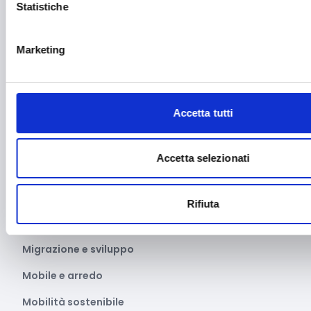
Statistiche
Intelligenza Artificiale
Internazionalizzazione
Marketing
Libro e lettura
Manifatturiero
Accetta tutti
Manifestazioni culturali
Manifestazioni Sportive
Accetta selezionati
Marginalità sociale
Marketing e comunicazione
Rifiuta
Media e informazione
Migrazione e sviluppo
Mobile e arredo
Mobilità sostenibile