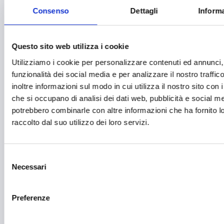
Fashion
Consenso
Dettagli
Informa
Festival e mostre
Fiere ed eventi
Questo sito web utilizza i cookie
Formazione e lavoro
Utilizziamo i cookie per personalizzare contenuti ed annunci, 
funzionalità dei social media e per analizzare il nostro traffi
Fotovoltaico
inoltre informazioni sul modo in cui utilizza il nostro sito con i
che si occupano di analisi dei dati web, pubblicità e social med
Gastronomia
potrebbero combinarle con altre informazioni che ha fornito 
Giustizia e sicurezza
raccolto dal suo utilizzo dei loro servizi.
Green economy
Impianti sportivi
Selezione
Necessari
del
Imprenditoria femminile
consenso
Inclusione Sociale e Solidarietà
Preferenze
Innovazione tecnologica, digitalizzazione, ICT