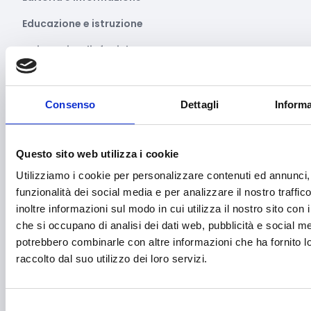
Educazione e istruzione
Emittenti radiofoniche
Energie Rinnovabili
Farmaceutico
Consenso
Dettagli
Informa
Farmacia e/o chimica
Questo sito web utilizza i cookie
Fashion
Utilizziamo i cookie per personalizzare contenuti ed annunci, 
Festival e mostre
funzionalità dei social media e per analizzare il nostro traffi
Fiere ed eventi
inoltre informazioni sul modo in cui utilizza il nostro sito con i
che si occupano di analisi dei dati web, pubblicità e social med
Formazione e lavoro
potrebbero combinarle con altre informazioni che ha fornito 
raccolto dal suo utilizzo dei loro servizi.
Fotovoltaico
Gastronomia
Selezione