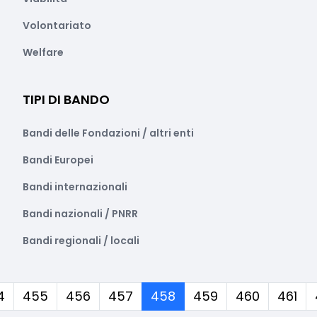
Volontariato
Welfare
TIPI DI BANDO
Bandi delle Fondazioni / altri enti
Bandi Europei
Bandi internazionali
Bandi nazionali / PNRR
Bandi regionali / locali
(corrente)
4
455
456
457
458
459
460
461