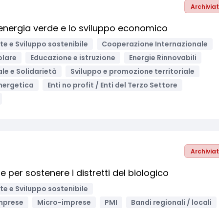
Archivia
'energia verde e lo sviluppo economico
e e Sviluppo sostenibile
Cooperazione Internazionale
olare
Educazione e istruzione
Energie Rinnovabili
ale e Solidarietà
Sviluppo e promozione territoriale
nergetica
Enti no profit / Enti del Terzo Settore
Archivia
per sostenere i distretti del biologico
e e Sviluppo sostenibile
mprese
Micro-imprese
PMI
Bandi regionali / locali