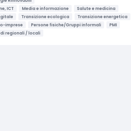
gie Rinnovabili
ne, ICT
Media e informazione
Salute e medicina
igitale
Transizione ecologica
Transizione energetica
ro-imprese
Persone fisiche/Gruppi informali
PMI
di regionali / locali