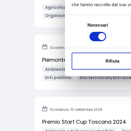
che hanno raccolto dal suo uti
Agricoltura e sviluppo rurale
Formazi
Organismi di formazione
Bandi region
Selezione
Necessari
del
consenso
Scadenza: 9 aprile 2025
Piemonte - Sviluppo e completame
Rifiuta
Ambiente e Sviluppo sostenibile
Arte
Enti pubblici
Enti territoriali/Enti loca
Scadenza: 10 settembre 2024
Premio Start Cup Toscana 2024