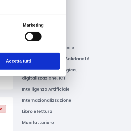
Gastronomia
Giustizia e sicurezza
Marketing
Green economy
Impianti sportivi
to
Imprenditoria femminile
Inclusione Sociale e Solidarietà
Accetta tutti
Innovazione tecnologica,
digitalizzazione, ICT
Intelligenza Artificiale
Internazionalizzazione
to
Libro e lettura
Manifatturiero