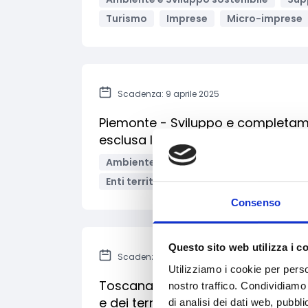
Turismo
Imprese
Micro-imprese
Scadenza: 9 aprile 2025
Piemonte - Sviluppo e completament
esclusa la Corona Verde
Ambiente e Sviluppo sostenibile
Svil
Enti territoriali/Enti locali
Bandi regio
Consenso
Questo sito web utilizza i c
Scadenza: 30 settembre 2024
Utilizziamo i cookie per perso
Toscana - Contributi per attività 
nostro traffico. Condividiamo 
e dei territori rurali
di analisi dei dati web, pubbl