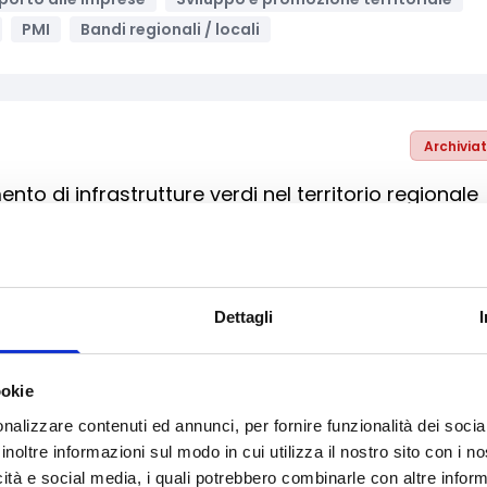
PMI
Bandi regionali / locali
Archivia
o di infrastrutture verdi nel territorio regionale
uppo e promozione territoriale
Enti pubblici
nali / locali
Dettagli
ookie
Archivia
nalizzare contenuti ed annunci, per fornire funzionalità dei socia
formative per addetti del settore agricolo, forestal
inoltre informazioni sul modo in cui utilizza il nostro sito con i 
icità e social media, i quali potrebbero combinarle con altre inform