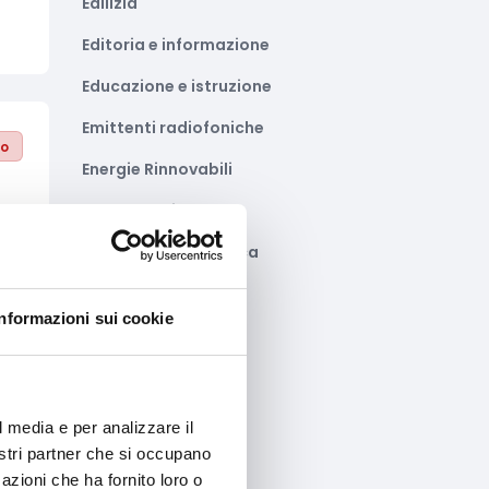
Edilizia
Editoria e informazione
Educazione e istruzione
Emittenti radiofoniche
to
Energie Rinnovabili
Farmaceutico
Farmacia e/o chimica
Fashion
Informazioni sui cookie
Festival e mostre
Fiere ed eventi
to
Formazione e lavoro
l media e per analizzare il
e
nostri partner che si occupano
Fotovoltaico
azioni che ha fornito loro o