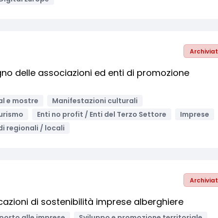
Archivia
gno delle associazioni ed enti di promozione
al e mostre
Manifestazioni culturali
urismo
Enti no profit / Enti del Terzo Settore
Imprese
i regionali / locali
Archivia
azioni di sostenibilità imprese alberghiere
porto alle imprese
Sviluppo e promozione territoriale