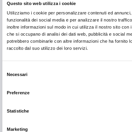
Festival e mostre
Questo sito web utilizza i cookie
Utilizziamo i cookie per personalizzare contenuti ed annunci, 
Fiere ed eventi
funzionalità dei social media e per analizzare il nostro traffi
Formazione e lavoro
inoltre informazioni sul modo in cui utilizza il nostro sito con i
che si occupano di analisi dei dati web, pubblicità e social med
Fotovoltaico
potrebbero combinarle con altre informazioni che ha fornito 
Gastronomia
raccolto dal suo utilizzo dei loro servizi.
Giustizia e sicurezza
Selezione
Green economy
Necessari
del
Impianti sportivi
consenso
Imprenditoria femminile
Preferenze
Inclusione Sociale e Solidarietà
Statistiche
Innovazione tecnologica, digitalizzazione, ICT
Intelligenza Artificiale
Marketing