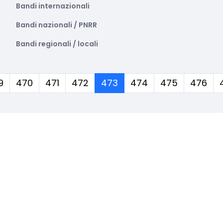
Bandi internazionali
Bandi nazionali / PNRR
Bandi regionali / locali
(corrente)
9
470
471
472
473
474
475
476