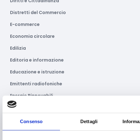
Diritti e Cittadinanza
Distretti del Commercio
E-commerce
Economia circolare
Edilizia
Editoria e informazione
Educazione e istruzione
Emittenti radiofoniche
Energie Rinnovabili
Farmaceutico
Farmacia e/o chimica
Consenso
Dettagli
Informa
Fashion