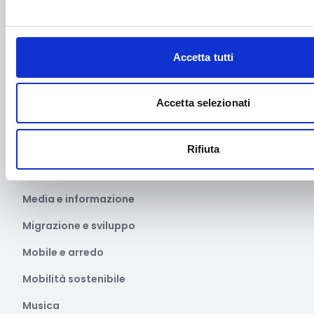
Internazionalizzazione
Libro e lettura
Accetta tutti
Manifatturiero
Manifestazioni culturali
Accetta selezionati
Manifestazioni Sportive
Marginalità sociale
Rifiuta
Marketing e comunicazione
Media e informazione
Migrazione e sviluppo
Mobile e arredo
Mobilità sostenibile
Musica