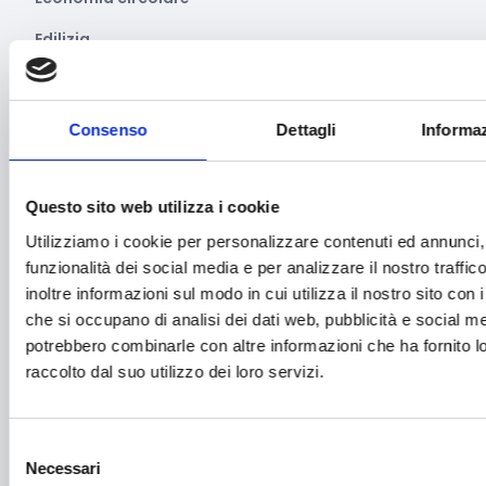
Edilizia
Editoria e informazione
Educazione e istruzione
Consenso
Dettagli
Informaz
Emittenti radiofoniche
Energie Rinnovabili
Questo sito web utilizza i cookie
Utilizziamo i cookie per personalizzare contenuti ed annunci, 
Farmaceutico
funzionalità dei social media e per analizzare il nostro traffi
Farmacia e/o chimica
inoltre informazioni sul modo in cui utilizza il nostro sito con i
che si occupano di analisi dei dati web, pubblicità e social med
Fashion
potrebbero combinarle con altre informazioni che ha fornito 
Festival e mostre
raccolto dal suo utilizzo dei loro servizi.
Fiere ed eventi
Selezione
Formazione e lavoro
Necessari
del