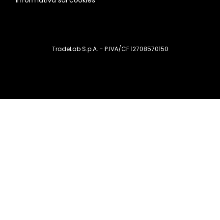
Informativa sui cookies
TradeLab S.p.A. - P.IVA/CF 12708570150