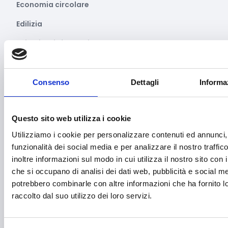
Economia circolare
Edilizia
Editoria e informazione
Educazione e istruzione
Emittenti radiofoniche
Consenso
Dettagli
Informa
Energie Rinnovabili
Questo sito web utilizza i cookie
Farmaceutico
Utilizziamo i cookie per personalizzare contenuti ed annunci, 
Farmacia e/o chimica
funzionalità dei social media e per analizzare il nostro traffi
Fashion
inoltre informazioni sul modo in cui utilizza il nostro sito con i
che si occupano di analisi dei dati web, pubblicità e social med
Festival e mostre
potrebbero combinarle con altre informazioni che ha fornito 
raccolto dal suo utilizzo dei loro servizi.
Fiere ed eventi
Formazione e lavoro