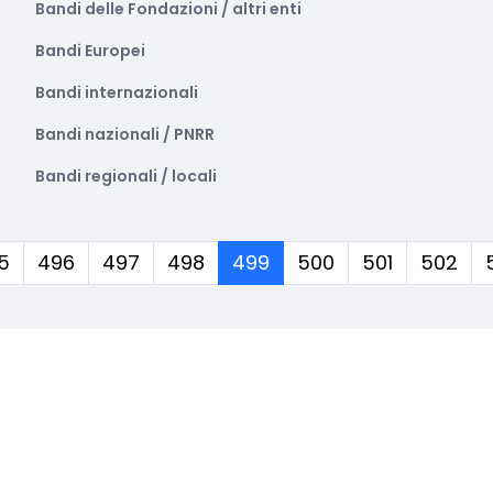
Bandi delle Fondazioni / altri enti
Bandi Europei
Bandi internazionali
Bandi nazionali / PNRR
Bandi regionali / locali
(corrente)
5
496
497
498
499
500
501
502