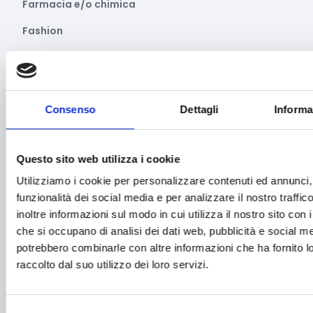
Farmacia e/o chimica
Fashion
Festival e mostre
Fiere ed eventi
Consenso
Dettagli
Informa
Formazione e lavoro
Fotovoltaico
Questo sito web utilizza i cookie
Gastronomia
Utilizziamo i cookie per personalizzare contenuti ed annunci, 
Giustizia e sicurezza
funzionalità dei social media e per analizzare il nostro traffi
inoltre informazioni sul modo in cui utilizza il nostro sito con i
Green economy
che si occupano di analisi dei dati web, pubblicità e social med
Impianti sportivi
potrebbero combinarle con altre informazioni che ha fornito 
raccolto dal suo utilizzo dei loro servizi.
Imprenditoria femminile
Inclusione Sociale e Solidarietà
Selezione