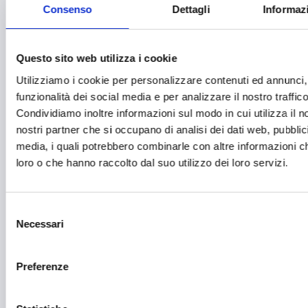
Consenso
Dettagli
Informazi
Editoria e informazione
Educazione e istruzione
Questo sito web utilizza i cookie
Emittenti radiofoniche
Utilizziamo i cookie per personalizzare contenuti ed annunci, 
Energie Rinnovabili
funzionalità dei social media e per analizzare il nostro traffico
Condividiamo inoltre informazioni sul modo in cui utilizza il no
Farmaceutico
nostri partner che si occupano di analisi dei dati web, pubblic
Farmacia e/o chimica
media, i quali potrebbero combinarle con altre informazioni ch
loro o che hanno raccolto dal suo utilizzo dei loro servizi.
Fashion
Festival e mostre
Selezione
Fiere ed eventi
Necessari
del
consenso
Formazione e lavoro
Preferenze
Fotovoltaico
Gastronomia