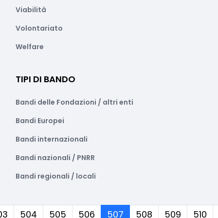
Viabilità
Volontariato
Welfare
TIPI DI BANDO
Bandi delle Fondazioni / altri enti
Bandi Europei
Bandi internazionali
Bandi nazionali / PNRR
Bandi regionali / locali
(corrente)
03
504
505
506
507
508
509
510