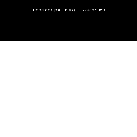
TradeLab S.p.A. - P.IVA/CF 12708570150