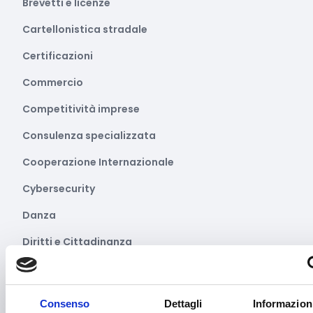
Brevetti e licenze
Cartellonistica stradale
Certificazioni
Commercio
Competitività imprese
Consulenza specializzata
Cooperazione Internazionale
Cybersecurity
Danza
Diritti e Cittadinanza
Distretti del Commercio
E-commerce
Consenso
Dettagli
Informazioni