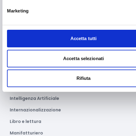
Fotovoltaico
Marketing
Gastronomia
Giustizia e sicurezza
Accetta tutti
Green economy
Impianti sportivi
Accetta selezionati
Imprenditoria femminile
Inclusione Sociale e Solidarietà
Rifiuta
Innovazione tecnologica, digitalizzazione, ICT
Intelligenza Artificiale
Internazionalizzazione
Libro e lettura
Manifatturiero