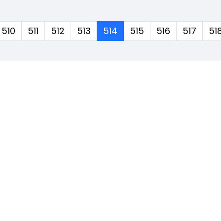
(corrente)
510
511
512
513
514
515
516
517
51