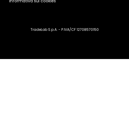
Informativa sui cookies
TradeLab S.p.A. - P.IVA/CF 12708570150