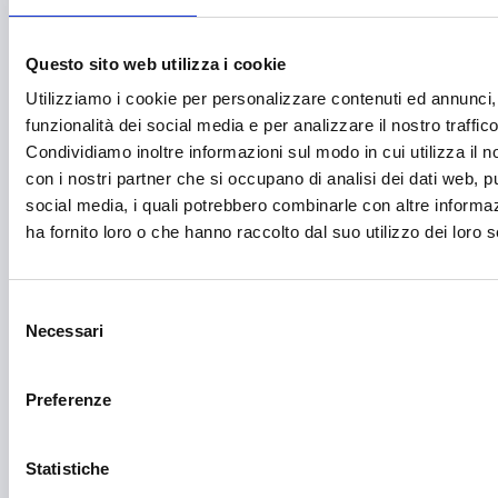
Economia circolare
Edilizia
Questo sito web utilizza i cookie
Editoria e informazione
Utilizziamo i cookie per personalizzare contenuti ed annunci, 
funzionalità dei social media e per analizzare il nostro traffico
Educazione e istruzione
Condividiamo inoltre informazioni sul modo in cui utilizza il no
con i nostri partner che si occupano di analisi dei dati web, pu
Emittenti radiofoniche
social media, i quali potrebbero combinarle con altre informa
Energie Rinnovabili
ha fornito loro o che hanno raccolto dal suo utilizzo dei loro s
Farmaceutico
Farmacia e/o chimica
Selezione
Necessari
del
Fashion
consenso
Festival e mostre
Preferenze
Fiere ed eventi
Statistiche
Formazione e lavoro