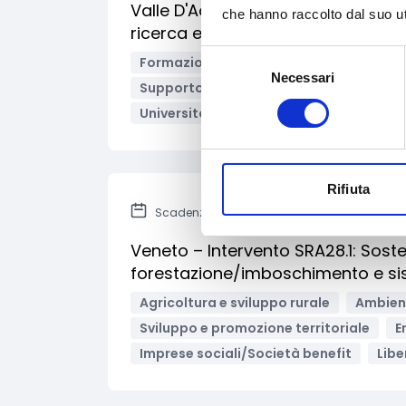
Valle D'Aosta - Misure per gli ope
che hanno raccolto dal suo uti
ricerca e lo sviluppo (ZFR&S)
Selezione
Formazione e lavoro
Innovazione tec
Necessari
del
Supporto alle imprese
Transizione d
consenso
Università/Centri di ricerca
Bandi reg
Rifiuta
Scadenza: 30 giugno 2026
Veneto – Intervento SRA28.1: Sos
forestazione/imboschimento e sis
Agricoltura e sviluppo rurale
Ambient
Sviluppo e promozione territoriale
E
Imprese sociali/Società benefit
Libe