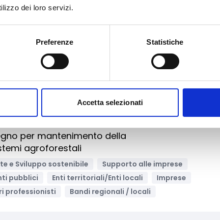
ratori economici insediati nella Zona Franca per la
lizzo dei loro servizi.
nologica, digitalizzazione, ICT
Ricerca Scientifica
Preferenze
Statistiche
igitale
Grandi Imprese
Imprese
PMI
ionali / locali
Accetta selezionati
Archivia
tegno per mantenimento della
temi agroforestali
e e Sviluppo sostenibile
Supporto alle imprese
nti pubblici
Enti territoriali/Enti locali
Imprese
ri professionisti
Bandi regionali / locali