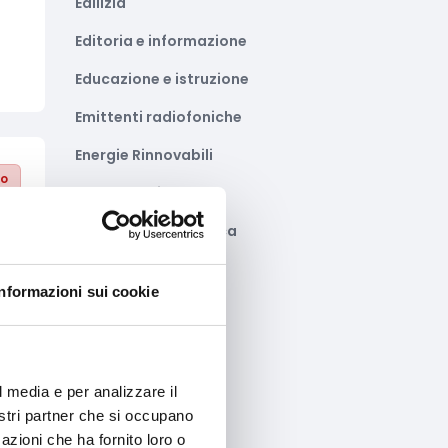
Edilizia
Editoria e informazione
Educazione e istruzione
Emittenti radiofoniche
Energie Rinnovabili
to
Farmaceutico
Farmacia e/o chimica
Fashion
Informazioni sui cookie
Festival e mostre
Fiere ed eventi
Formazione e lavoro
l media e per analizzare il
nostri partner che si occupano
to
Fotovoltaico
azioni che ha fornito loro o