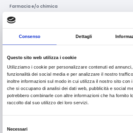
Farmacia e/o chimica
Fashion
Festival e mostre
Consenso
Dettagli
Informaz
Fiere ed eventi
Formazione e lavoro
Questo sito web utilizza i cookie
Fotovoltaico
Utilizziamo i cookie per personalizzare contenuti ed annunci, 
Gastronomia
funzionalità dei social media e per analizzare il nostro traffi
inoltre informazioni sul modo in cui utilizza il nostro sito con i
Giustizia e sicurezza
che si occupano di analisi dei dati web, pubblicità e social med
potrebbero combinarle con altre informazioni che ha fornito 
Green economy
raccolto dal suo utilizzo dei loro servizi.
Impianti sportivi
Imprenditoria femminile
Selezione
Necessari
Inclusione Sociale e Solidarietà
del