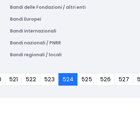
Bandi delle Fondazioni / altri enti
Bandi Europei
Bandi internazionali
Bandi nazionali / PNRR
Bandi regionali / locali
(corrente)
0
521
522
523
524
525
526
527