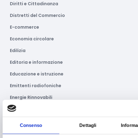
Diritti e Cittadinanza
Distretti del Commercio
E-commerce
Economia circolare
Edilizia
Editoria e informazione
Educazione e istruzione
Emittenti radiofoniche
Energie Rinnovabili
Farmaceutico
Farmacia e/o chimica
Consenso
Dettagli
Informa
Fashion