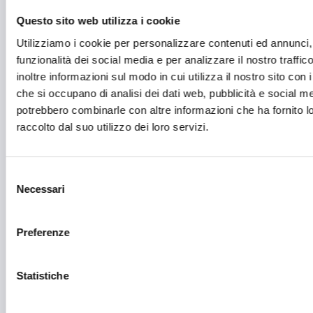
Festival e mostre
Questo sito web utilizza i cookie
Fiere ed eventi
Utilizziamo i cookie per personalizzare contenuti ed annunci, 
funzionalità dei social media e per analizzare il nostro traffi
Formazione e lavoro
inoltre informazioni sul modo in cui utilizza il nostro sito con i
Fotovoltaico
che si occupano di analisi dei dati web, pubblicità e social med
potrebbero combinarle con altre informazioni che ha fornito 
Gastronomia
raccolto dal suo utilizzo dei loro servizi.
Giustizia e sicurezza
Green economy
Selezione
Necessari
del
Impianti sportivi
consenso
Imprenditoria femminile
Preferenze
Inclusione Sociale e Solidarietà
Statistiche
Innovazione tecnologica, digitalizzazione, ICT
Intelligenza Artificiale