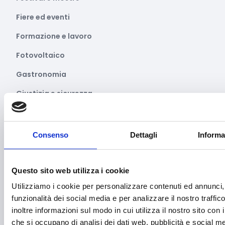
Fiere ed eventi
Formazione e lavoro
Fotovoltaico
Gastronomia
Giustizia e sicurezza
Green economy
Impianti sportivi
Consenso
Dettagli
Informa
Imprenditoria femminile
Inclusione Sociale e Solidarietà
Questo sito web utilizza i cookie
Utilizziamo i cookie per personalizzare contenuti ed annunci, 
Innovazione tecnologica, digitalizzazione, ICT
funzionalità dei social media e per analizzare il nostro traffi
Intelligenza Artificiale
inoltre informazioni sul modo in cui utilizza il nostro sito con i
che si occupano di analisi dei dati web, pubblicità e social med