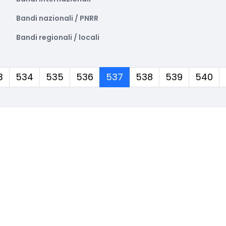
Bandi nazionali / PNRR
Bandi regionali / locali
(corrente)
3
534
535
536
537
538
539
540