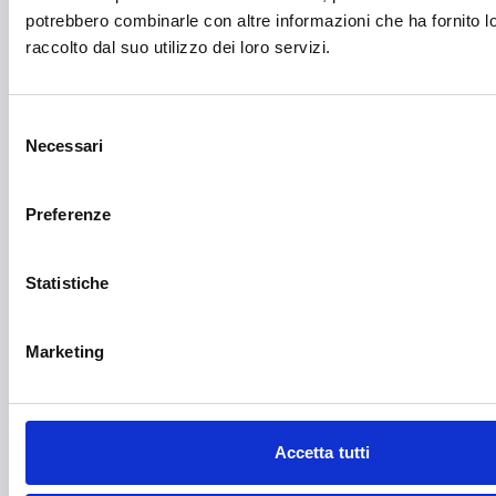
Internazionalizzazione
potrebbero combinarle con altre informazioni che ha fornito 
Libro e lettura
raccolto dal suo utilizzo dei loro servizi.
Manifatturiero
Selezione
Manifestazioni culturali
Necessari
del
Manifestazioni Sportive
consenso
Marginalità sociale
Preferenze
Marketing e comunicazione
Statistiche
Media e informazione
Migrazione e sviluppo
Marketing
Mobile e arredo
Mobilità sostenibile
Accetta tutti
Musica