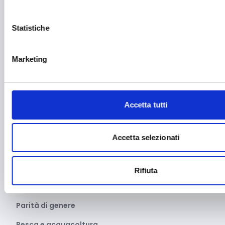
Manifatturiero
Statistiche
Manifestazioni culturali
Manifestazioni Sportive
Marketing
Marginalità sociale
Marketing e comunicazione
Accetta tutti
Media e informazione
Migrazione e sviluppo
Accetta selezionati
Mobile e arredo
Mobilità sostenibile
Rifiuta
Musica
Parità di genere
Pesca e acquacoltura