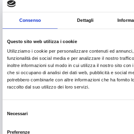
Formazione e lavoro
Fotovoltaico
Consenso
Dettagli
Informa
Gastronomia
Giustizia e sicurezza
Questo sito web utilizza i cookie
Utilizziamo i cookie per personalizzare contenuti ed annunci, 
Green economy
funzionalità dei social media e per analizzare il nostro traffi
Impianti sportivi
inoltre informazioni sul modo in cui utilizza il nostro sito con i
che si occupano di analisi dei dati web, pubblicità e social med
Imprenditoria femminile
potrebbero combinarle con altre informazioni che ha fornito 
Inclusione Sociale e Solidarietà
raccolto dal suo utilizzo dei loro servizi.
Innovazione tecnologica, digitalizzazione, ICT
Selezione
Intelligenza Artificiale
Necessari
del
Internazionalizzazione
consenso
Libro e lettura
Preferenze