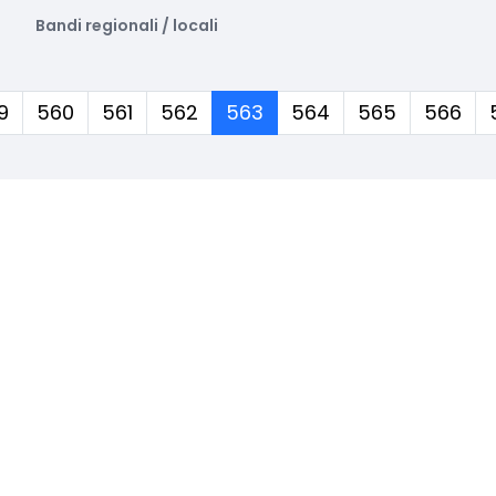
Bandi regionali / locali
(corrente)
9
560
561
562
563
564
565
566