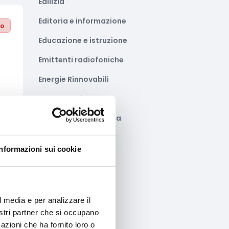
Edilizia
Editoria e informazione
to
Educazione e istruzione
Emittenti radiofoniche
Energie Rinnovabili
Farmaceutico
Farmacia e/o chimica
Fashion
Informazioni sui cookie
Festival e mostre
to
Fiere ed eventi
Formazione e lavoro
l media e per analizzare il
nostri partner che si occupano
Fotovoltaico
azioni che ha fornito loro o