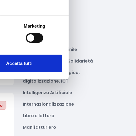
Gastronomia
Giustizia e sicurezza
Marketing
Green economy
to
Impianti sportivi
Imprenditoria femminile
Inclusione Sociale e Solidarietà
Accetta tutti
Innovazione tecnologica,
digitalizzazione, ICT
Intelligenza Artificiale
Internazionalizzazione
to
Libro e lettura
Manifatturiero