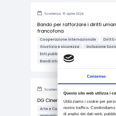
Scadenza: 15 aprile 2024
Bando per rafforzare i diritti uman
francofona
Cooperazione Internazionale
Diritt
Giustizia e sicurezza
Inclusione Soci
Enti pubblici
Imprese
Imprese soc
Bandi internazionali
Consenso
Scadenza: 25 marzo 2024
Questo sito web utilizza i c
DG Cinema e Audiovisivo – Cosvi
Utilizziamo i cookie per perso
nostro traffico. Condividiamo 
Arte e Cultura
Audiovisivi e Cinema
di analisi dei dati web, pubbl