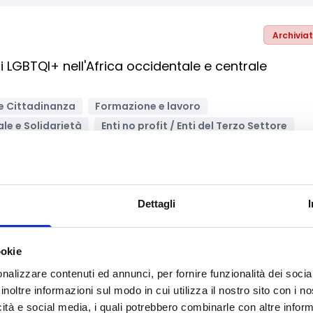
Archivia
i LGBTQI+ nell'Africa occidentale e centrale
i e Cittadinanza
Formazione e lavoro
ale e Solidarietà
Enti no profit / Enti del Terzo Settore
iali/Società benefit
Istituti Scolastici
Dettagli
Archivia
ookie
luppo di lungometraggi
nalizzare contenuti ed annunci, per fornire funzionalità dei socia
inoltre informazioni sul modo in cui utilizza il nostro sito con i 
Supporto alle imprese
Imprese
Bandi internazionali
icità e social media, i quali potrebbero combinarle con altre inform