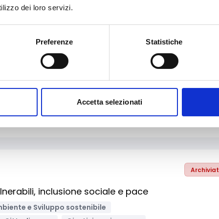
lizzo dei loro servizi.
Preferenze
Statistiche
Archivia
 2026 – quarta call
urezza
Innovazione tecnologica, digitalizzazione, ICT
Accetta selezionati
onisti
Persone fisiche/Gruppi informali
Bandi Europei
Archivia
erabili, inclusione sociale e pace
biente e Sviluppo sostenibile