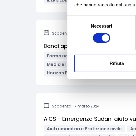
IBERMEDIA
che hanno raccolto dal suo uti
Selezione
Necessari
del
Scadenza: 12 aprile 2024
consenso
Bandi aperti progetto StandICT.eu
Formazione e lavoro
Giustizia e sic
Rifiuta
Media e informazione
Liberi professi
Horizon Europe
Scadenza: 17 marzo 2024
AICS - Emergenza Sudan: aiuto vuln
Aiuti umanitari e Protezione civile
Am