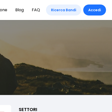
ione
Blog
FAQ
Ricerca Bandi
Accedi
SETTORI