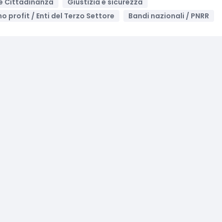
i e Cittadinanza
Giustizia e sicurezza
no profit / Enti del Terzo Settore
Bandi nazionali / PNRR