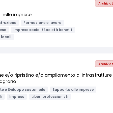
Archivia
y nelle imprese
struzione
Formazione e lavoro
ese
Imprese sociali/Società benefit
 locali
Archivia
e e/o ripristino e/o ampliamento di infrastrutture
 agrario
e e Sviluppo sostenibile
Supporto alle imprese
li
Imprese
Liberi professionisti