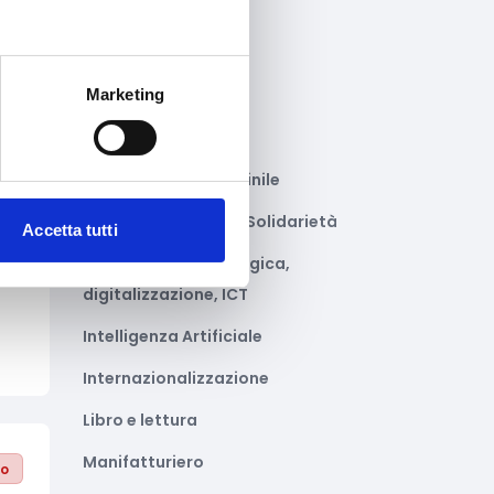
Gastronomia
Giustizia e sicurezza
Marketing
Green economy
Impianti sportivi
Imprenditoria femminile
Inclusione Sociale e Solidarietà
Accetta tutti
to
Innovazione tecnologica,
digitalizzazione, ICT
Intelligenza Artificiale
Internazionalizzazione
Libro e lettura
Manifatturiero
to