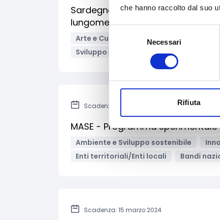
che hanno raccolto dal suo uti
Sardegna - Contributi per progetti
lungometraggi di interesse region
Selezione
Arte e Cultura
Audiovisivi e Cinema
Necessari
del
Sviluppo e promozione territoriale
I
consenso
Rifiuta
Scadenza: 31 marzo 2024
MASE - Programma sperimentale 
Ambiente e Sviluppo sostenibile
Inno
Enti territoriali/Enti locali
Bandi nazi
Scadenza: 15 marzo 2024