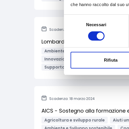
che hanno raccolto dal suo uti
Selezione
Necessari
del
Scadenza: 2 febbraio 2024
consenso
Lombardia - Ricerca&Innova
Ambiente e Sviluppo sostenibile
Arte
Innovazione tecnologica, digitalizzazio
Rifiuta
Supporto alle imprese
Sviluppo e pr
Scadenza: 18 marzo 2024
AICS - Sostegno alla formazione e
Agricoltura e sviluppo rurale
Aiuti u
Ambiente e Sviluppo sostenibile
Coo