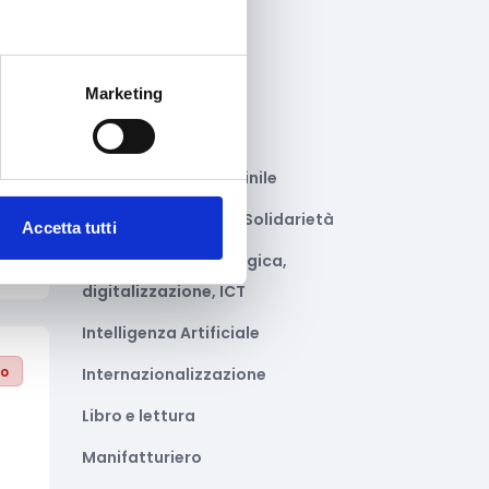
Gastronomia
Giustizia e sicurezza
Marketing
Green economy
to
Impianti sportivi
Imprenditoria femminile
Inclusione Sociale e Solidarietà
Accetta tutti
Innovazione tecnologica,
digitalizzazione, ICT
Intelligenza Artificiale
to
Internazionalizzazione
Libro e lettura
Manifatturiero