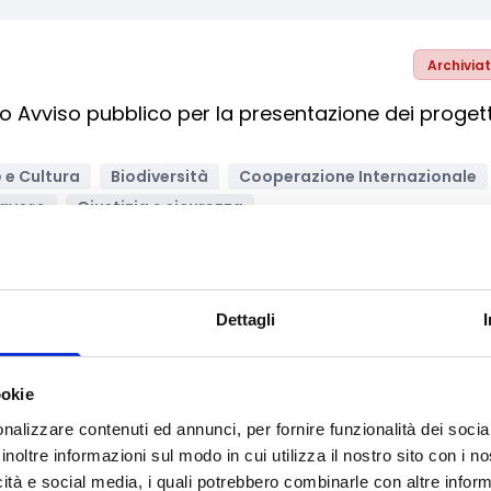
Archivia
imo Avviso pubblico per la presentazione dei progett
 e Cultura
Biodiversità
Cooperazione Internazionale
lavoro
Giustizia e sicurezza
vazione tecnologica, digitalizzazione, ICT
ica
Rigenerazione Urbana
ione
Salute e medicina
Sanità
Servizi
Dettagli
ppo e promozione territoriale
Trasporti
Turismo
Enti no profit / Enti del Terzo Settore
Enti pubblici
prese
Imprese
Imprese sociali/Società benefit
ookie
ti
Micro-imprese
Organismi di formazione
PMI
nalizzare contenuti ed annunci, per fornire funzionalità dei socia
versità/Centri di ricerca
Bandi Europei
inoltre informazioni sul modo in cui utilizza il nostro sito con i 
icità e social media, i quali potrebbero combinarle con altre inform