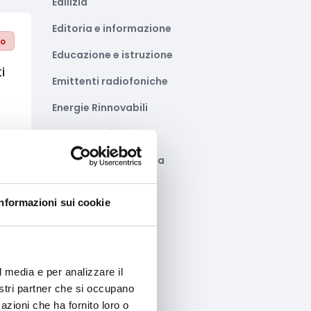
Edilizia
Editoria e informazione
to
Educazione e istruzione
i
Emittenti radiofoniche
Energie Rinnovabili
Farmaceutico
Farmacia e/o chimica
Fashion
Informazioni sui cookie
Festival e mostre
Fiere ed eventi
Formazione e lavoro
l media e per analizzare il
nostri partner che si occupano
Fotovoltaico
azioni che ha fornito loro o