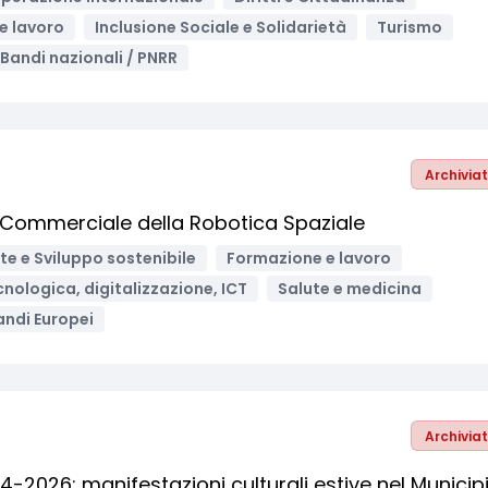
e lavoro
Inclusione Sociale e Solidarietà
Turismo
Bandi nazionali / PNRR
Archivia
o Commerciale della Robotica Spaziale
e e Sviluppo sostenibile
Formazione e lavoro
nologica, digitalizzazione, ICT
Salute e medicina
andi Europei
Archivia
2026: manifestazioni culturali estive nel Municip