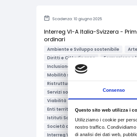
Scadenza: 10 giugno 2025
Interreg VI-A Italia-Svizzera - Pr
ordinari
Ambiente e Sviluppo sostenibile
Arte
Diritti e Cittadinanza
Formazione e 
Inclusione Sociale e Solidarietà
Inno
Mobilità sostenibile
Ricerca Scientif
Ristrutturazione, recupero, riqualificaz
Consenso
Servizi sociali e socio-sanitari
Svilu
Viabilità
Associazioni di categoria
Enti territoriali/Enti locali
Grandi Im
Questo sito web utilizza i c
Istituti Scolastici
Liberi professionis
Utilizziamo i cookie per perso
Società cooperative
Startup
Uni
nostro traffico. Condividiamo 
di analisi dei dati web, pubbl
Interreg VI-A Italia-Svizzera