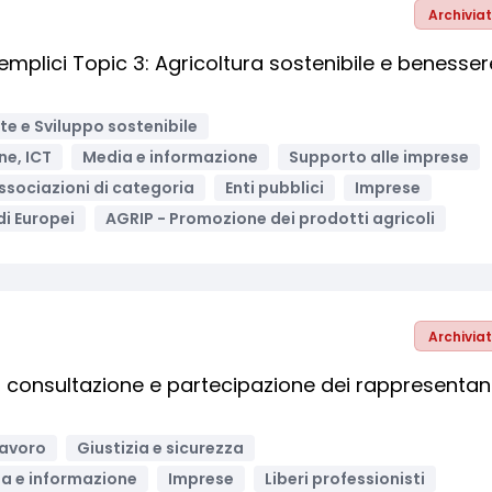
Archivia
lici Topic 3: Agricoltura sostenibile e benesser
e e Sviluppo sostenibile
ne, ICT
Media e informazione
Supporto alle imprese
ssociazioni di categoria
Enti pubblici
Imprese
i Europei
AGRIP - Promozione dei prodotti agricoli
Archivia
 consultazione e partecipazione dei rappresentan
lavoro
Giustizia e sicurezza
a e informazione
Imprese
Liberi professionisti