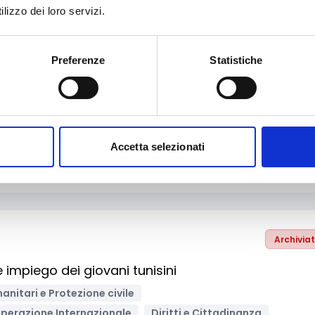
lizzo dei loro servizi.
Preferenze
Statistiche
Archivia
 e Cultura
Formazione e lavoro
ne, ICT
Ricerca Scientifica
Salute e medicina
Accetta selezionati
omozione territoriale
Imprese
Bandi regionali / locali
Archivia
 impiego dei giovani tunisini
manitari e Protezione civile
perazione Internazionale
Diritti e Cittadinanza